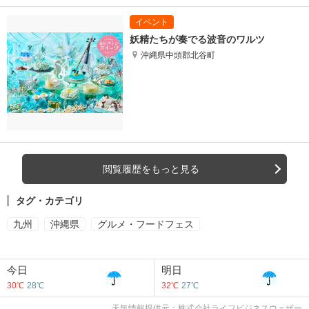
妖精たちが奏でる波音のワルツ
沖縄県中頭郡北谷町
閲覧履歴をもっと見る
タグ・カテゴリ
九州
沖縄県
グルメ・フードフェス
今日
明日
30℃
28℃
32℃
27℃
天気情報提供元：株式会社ライフビジネスウェザー