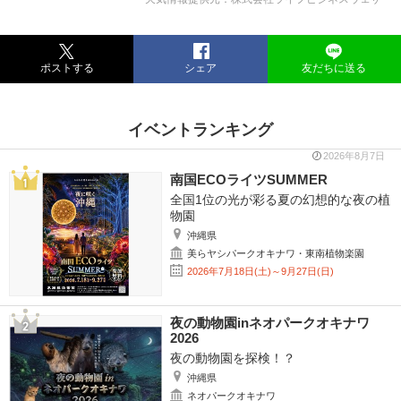
ポストする
シェア
友だちに送る
イベントランキング
2026年8月7日
南国ECOライツSUMMER
全国1位の光が彩る夏の幻想的な夜の植
物園
沖縄県
美らヤシパークオキナワ・東南植物楽園
2026年7月18日(土)～9月27日(日)
夜の動物園inネオパークオキナワ
2026
夜の動物園を探検！？
沖縄県
ネオパークオキナワ