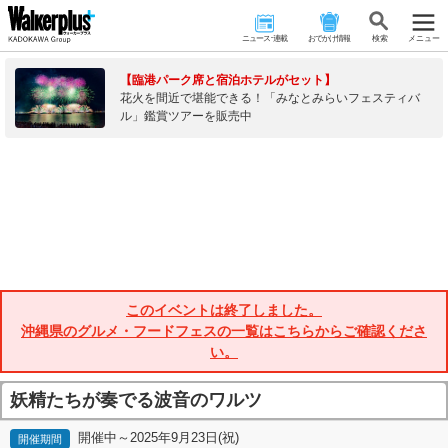
ニュース･連載
おでかけ情報
検 索
メニュー
【臨港パーク席と宿泊ホテルがセット】
花火を間近で堪能できる！「みなとみらいフェスティバ
ル」鑑賞ツアーを販売中
このイベントは終了しました。
沖縄県のグルメ・フードフェスの一覧はこちらからご確認くださ
い。
妖精たちが奏でる波音のワルツ
開催中～2025年9月23日(祝)
開催期間