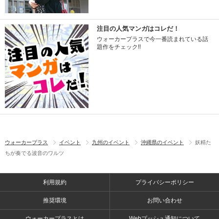
注目の人気マンガはコレだ！
ウォーカープラスで今一番読まれている話
題作をチェック!!
ウォーカープラス
イベント
九州のイベント
沖縄県のイベント
妖精た
ちが奏でる波音のワルツ
利用規約
プライバシーポリシー
推奨環境
お問い合わせ
ウォーカープラスとは
Webプッシュ通知について