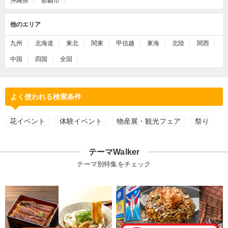
沖縄県
那覇市
他のエリア
九州
北海道
東北
関東
甲信越
東海
北陸
関西
中国
四国
全国
よく使われる検索条件
花イベント
体験イベント
物産展・観光フェア
祭り
テーマWalker
テーマ別特集をチェック