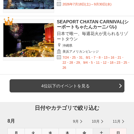
2026年7月18日(土)～9月30日(水)
SEAPORT CHATAN CARNIVAL(シ
ーポートちゃたんカーニバル)
日本で唯一、毎週花火が見られるリゾ
ートタウン
沖縄県
美浜アメリカンビレッジ
7/24・25・31、8/1・7・8・13～16・21・
22・28・29、9/4・5・11・12・18～23・25・
26
4位以下のイベントを見る
日付やカテゴリで絞り込む
8月
9月
10月
11月
月
火
水
木
金
土
日