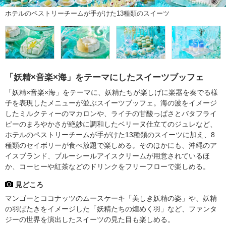
ホテルのペストリーチームが手がけた13種類のスイーツ
「妖精×音楽×海」をテーマにしたスイーツブッフェ
「妖精×音楽×海」をテーマに、妖精たちが楽しげに楽器を奏でる様
子を表現したメニューが並ぶスイーツブッフェ。海の波をイメージ
したミルクティーのマカロンや、ライチの甘酸っぱさとバタフライ
ピーのまろやかさが絶妙に調和したベリーヌ仕立てのジュレなど、
ホテルのペストリーチームが手がけた13種類のスイーツに加え、8
種類のセイボリーが食べ放題で楽しめる。そのほかにも、沖縄のア
イスブランド、ブルーシールアイスクリームが用意されているほ
か、コーヒーや紅茶などのドリンクをフリーフローで楽しめる。
見どころ
マンゴーとココナッツのムースケーキ「美しき妖精の姿」や、妖精
の羽ばたきをイメージした「妖精たちの煌めく羽」など、ファンタ
ジーの世界を演出したスイーツの見た目も楽しめる。