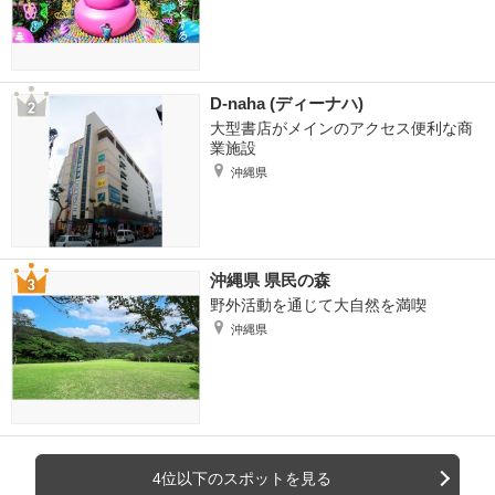
D-naha (ディーナハ)
大型書店がメインのアクセス便利な商
業施設
沖縄県
沖縄県 県民の森
野外活動を通じて大自然を満喫
沖縄県
4位以下のスポットを見る