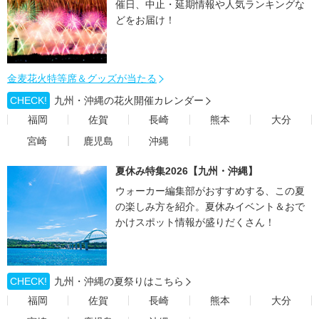
催日、中止・延期情報や人気ランキングな
どをお届け！
金麦花火特等席＆グッズが当たる
CHECK!
九州・沖縄の花火開催カレンダー
福岡
佐賀
長崎
熊本
大分
宮崎
鹿児島
沖縄
夏休み特集2026【九州・沖縄】
ウォーカー編集部がおすすめする、この夏
の楽しみ方を紹介。夏休みイベント＆おで
かけスポット情報が盛りだくさん！
CHECK!
九州・沖縄の夏祭りはこちら
福岡
佐賀
長崎
熊本
大分