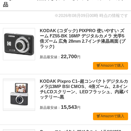
品
※2026年08月09日00時 時点の情報です
KODAK (コダック) PIXPRO 使いやすい ズ
ーム FZ55-BK 16MP デジタルカメラ 光学5
倍ズーム 広角 28mm 2.7インチ液晶画面 (ブ
ラック)
22,700
新品最安値：
円
Amazonで購入
KODAK Pixpro C1–超コンパクトデジタルカ
メラ|13MP BSI CMOS、4倍ズーム、2.8イン
チLCDスクリーン、LEDフラッシュ、内蔵バ
ッテリー–黒
15,543
新品最安値：
円
Amazonで購入