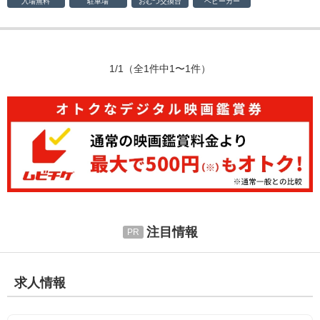
入場無料
駐車場
おむつ
交換台
ベビーカー
1/1
（全1件中1〜1件）
注目情報
求人情報