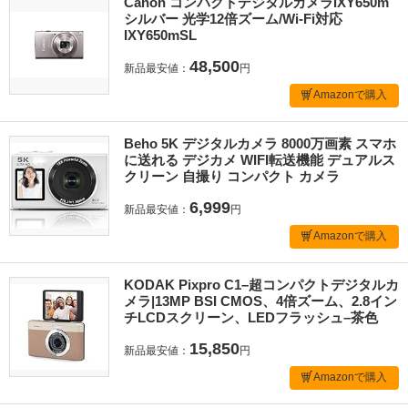
Canon コンパクトデジタルカメラIXY650m
シルバー 光学12倍ズーム/Wi-Fi対応
IXY650mSL
48,500
新品最安値：
円
Amazonで購入
Beho 5K デジタルカメラ 8000万画素 スマホ
に送れる デジカメ WIFI転送機能 デュアルス
クリーン 自撮り コンパクト カメラ
6,999
新品最安値：
円
Amazonで購入
KODAK Pixpro C1–超コンパクトデジタルカ
メラ|13MP BSI CMOS、4倍ズーム、2.8イン
チLCDスクリーン、LEDフラッシュ–茶色
15,850
新品最安値：
円
Amazonで購入