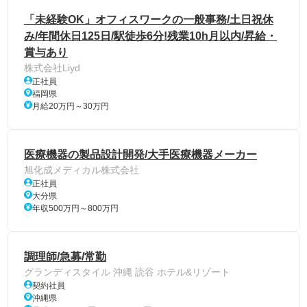
「未経験OK」オフィスワークの一般事務/土日祝休
み/年間休日125日/駅徒歩6分!残業10h月以内/昇給・
賞与あり
株式会社Liyd
正社員
福岡県
月給20万円～30万円
医療機器の製品設計開発/大手医療機器メーカー
旭化成メディカル株式会社
正社員
大分県
年収500万円～800万円
調理師/急募/常勤
グランディスタイル 沖縄 読谷 ホテル&リゾート
契約社員
沖縄県