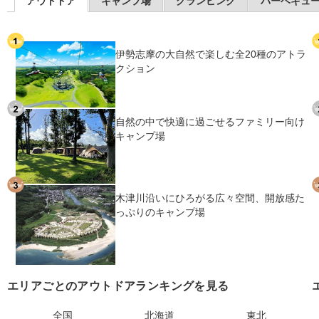
アウトドア
キャンプ場
グランピング
バーベキュ
伊勢志摩の大自然で楽しむ全20種のアトラ
クション
自然の中で快適に過ごせるファミリー向け
キャンプ場
木津川沿いにひろがる広々空間、開放感た
っぷりのキャンプ場
エリアごとのアウトドアランキングを見る
全国
北海道
東北