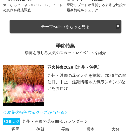
気になるビジネスのアレコレ、ヒット
星野リゾートが運営する多彩な施設の
の裏側を徹底調査
最新情報をチェック！
テーマwalkerをもっと見る
季節特集
季節を感じる人気のスポットやイベントを紹介
花火特集2026【九州・沖縄】
九州・沖縄の花火大会を掲載。2026年の開
催日、中止・延期情報や人気ランキングな
どをお届け！
金麦花火特等席＆グッズが当たる
CHECK!
九州・沖縄の花火開催カレンダー
福岡
佐賀
長崎
熊本
大分