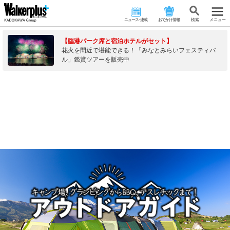
ニュース･連載
おでかけ情報
検 索
メニュー
【臨港パーク席と宿泊ホテルがセット】
花火を間近で堪能できる！「みなとみらいフェスティバ
ル」鑑賞ツアーを販売中