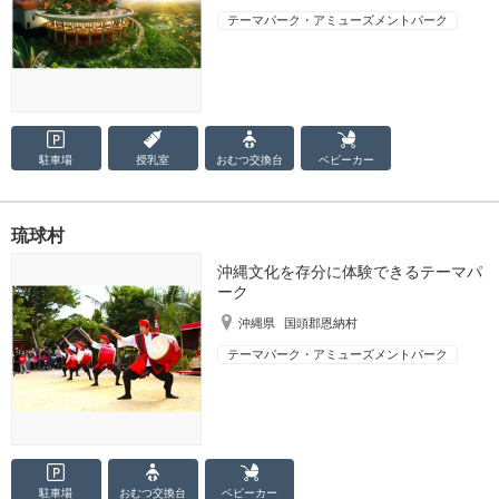
テーマパーク・アミューズメントパーク
駐車場
授乳室
おむつ
交換台
ベビーカー
琉球村
沖縄文化を存分に体験できるテーマパ
ーク
沖縄県
国頭郡恩納村
テーマパーク・アミューズメントパーク
駐車場
おむつ
交換台
ベビーカー