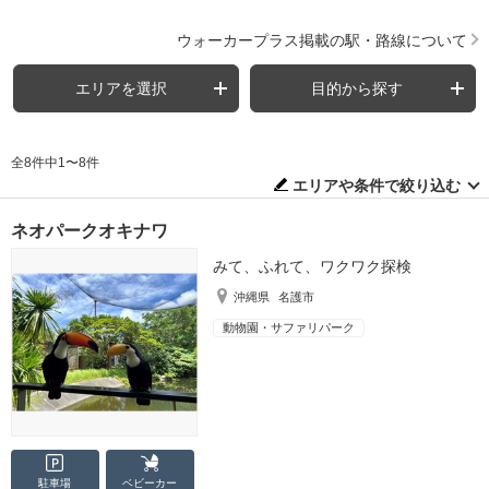
ウォーカープラス掲載の駅・路線について
エリアを選択
目的から探す
全8件中1〜8件
エリアや条件で絞り込む
ネオパークオキナワ
みて、ふれて、ワクワク探検
沖縄県
名護市
動物園・サファリパーク
駐車場
ベビーカー