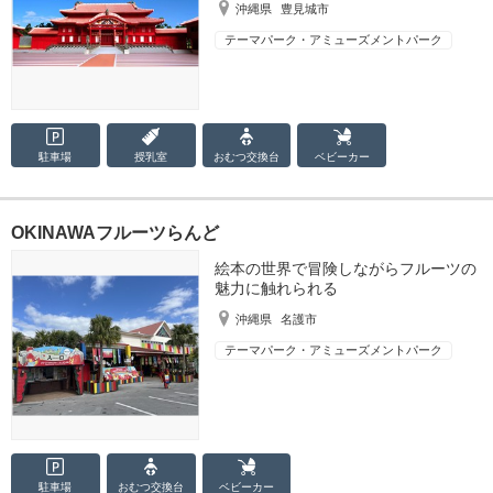
沖縄県
豊見城市
テーマパーク・アミューズメントパーク
駐車場
授乳室
おむつ
交換台
ベビーカー
OKINAWAフルーツらんど
絵本の世界で冒険しながらフルーツの
魅力に触れられる
沖縄県
名護市
テーマパーク・アミューズメントパーク
駐車場
おむつ
交換台
ベビーカー