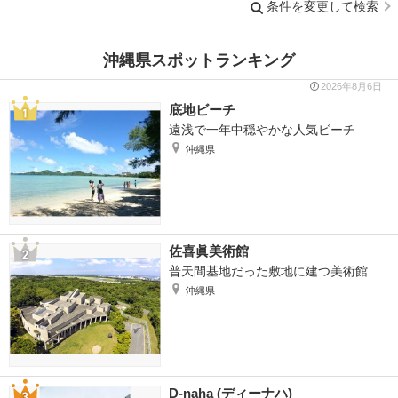
条件を変更して検索
沖縄県スポットランキング
2026年8月6日
底地ビーチ
遠浅で一年中穏やかな人気ビーチ
沖縄県
佐喜眞美術館
普天間基地だった敷地に建つ美術館
沖縄県
D-naha (ディーナハ)