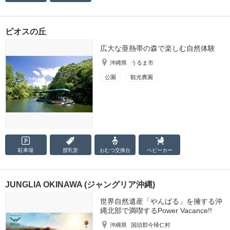
ビオスの丘
広大な亜熱帯の森で楽しむ自然体験
沖縄県
うるま市
公園
観光農園
駐車場
授乳室
おむつ
交換台
ベビーカー
JUNGLIA OKINAWA (ジャングリア沖縄)
世界自然遺産「やんばる」を擁する沖
縄北部で満喫するPower Vacance!!
沖縄県
国頭郡今帰仁村