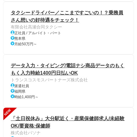
タクシードライバー／ここまですごいの！？乗務員
さん想いの好待遇をチェック！
有限会社高瀬合同タクシー
正社員 / アルバイト・パート
熊本県
月給50万円～
データ入力・タイピング/電話ナシ商品データのもく
もく入力時給1400円日払いOK
トランスコスモスパートナーズ株式会社
派遣社員
福岡県
時給1,400円～
NEW
「土日祝休み」大分駅近く・産業保健師求人/未経験
OK/要資格:保健師
株式会社パソナ