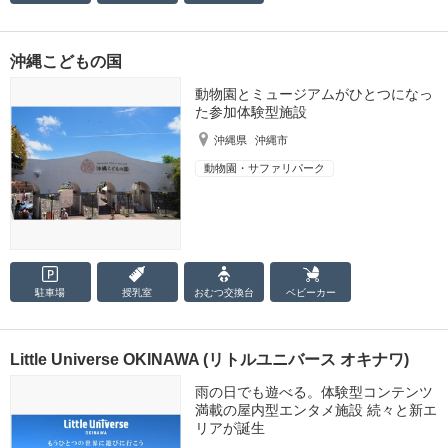
沖縄こどもの国
動物園とミュージアムがひとつになっ
た参加体験型施設
沖縄県
沖縄市
動物園・サファリパーク
駐車場
授乳室
おむつ
交換台
ベビーカー
Little Universe OKINAWA (リトルユニバース オキナワ)
雨の日でも遊べる。体験型コンテンツ
満載の屋内型エンタメ施設 続々と新エ
リアが誕生