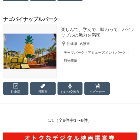
ナゴパイナップルパーク
楽しんで、学んで、味わって、パイナ
ップルの魅力を満喫
沖縄県
名護市
テーマパーク・アミューズメントパーク
観光農園
駐車場
授乳室
おむつ
交換台
ベビーカー
1/1
（全8件中1〜8件）