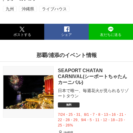
九州
沖縄県
ライブハウス
ポストする
シェア
友だちに送る
那覇/浦添のイベント情報
SEAPORT CHATAN
CARNIVAL(シーポートちゃたん
カーニバル)
日本で唯一、毎週花火が見られるリゾ
ートタウン
無料
7/24・25・31、8/1・7・8・13～16・21・
22・28・29、9/4・5・11・12・18～23・
25・26%
沖縄県