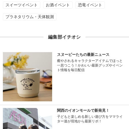
スイーツイベント
お酒イベント
恐竜イベント
プラネタリウム・天体観測
編集部イチオシ
スヌーピーたちの最新ニュース
癒やされるキャラクターアイテムでほっと
一息つこう！かわいい最新グッズやイベン
ト情報を毎日配信
関西のイオンモールで新発見！
子どもと楽しめる新しい遊び方をママライ
ター達が現地から最新リポ！