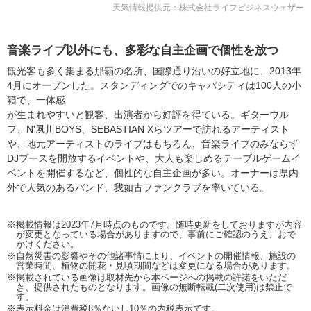
天気情報提供元：株式会社ライフビジネスウェザー
音楽ライブ以外にも、多彩な自主企画で個性を放つ
観光客も多く集まる那覇の名所、国際通り沿いの好立地に、2013年
4月にオープンした。スタンディングでのキャパシティは100人の小
箱で、一体感
が生まれやすいと観客、出演者から好評を得ている。ギターウル
フ、N'夙川BOYS、SEBASTIAN Xらツアーで訪れるアーティスト
や、地元アーティストのライブはもちろん、音楽ライブのみならず
DJブースを開放するイベントや、大人も楽しめるテーブルゲームイ
ベントを開催するなど、個性的な自主企画が多い。オーナーは県内
外で人気のあるバンド、我如古ファンクラブを率いている。
※掲載情報は2023年7月時点のものです。随時更新をしておりますが内容
が変更となっている場合がありますので、事前にご確認のうえ、おで
かけください。
※自然災害の影響やその他諸事情により、イベントの開催情報、施設の
営業時間、植物の開花・見頃期間などは変更になる場合があります。
※掲載されている画像は取材先から本ページへの掲載の許諾をいただ
き、提供されたものとなります。画像の無断転載(二次使用)は禁止で
す。
※表示料金は消費税8％ないし10％の内税表示です。