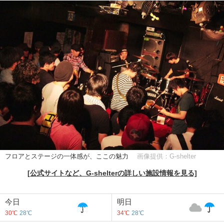
フロアとステージの一体感が、ここの魅力
画像提供：G-shelter
[公式サイトなど、G-shelterの詳しい施設情報を見る]
今日
明日
30℃
28℃
34℃
28℃