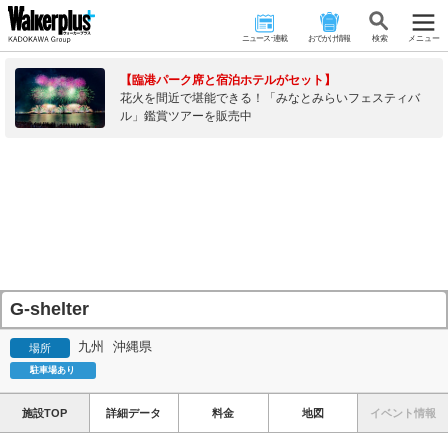
ニュース･連載
おでかけ情報
検 索
メニュー
【臨港パーク席と宿泊ホテルがセット】
花火を間近で堪能できる！「みなとみらいフェスティバ
ル」鑑賞ツアーを販売中
G-shelter
九州
沖縄県
場所
駐車場あり
施設TOP
詳細データ
料金
地図
イベント情報