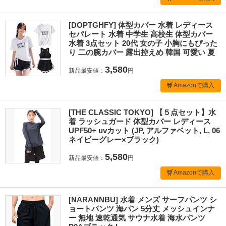
[DOPTGHFY] 体型カバー 水着 レディース
セパレート 水着 中学生 高校生 体型カバー
水着 3点セット 20代 女の子 小胸にもぴった
り 二の腕カバー 露出控えめ 韓国 可愛い 夏
3,580
新品最安値：
円
Amazonで購入
[THE CLASSIC TOKYO] 【５点セット】水
着 ラッシュガード 体型カバー レディース
UPF50+ uvカット (JP, アルファベット, L, 06
ネイビーグレー×ブラック)
5,580
新品最安値：
円
Amazonで購入
[NARANNBU] 水着 メンズ サーフパンツ シ
ョートパンツ 海パン 5分丈 メッシュインナ
ー 無地 速乾通気 サウナ水着 海水パンツ