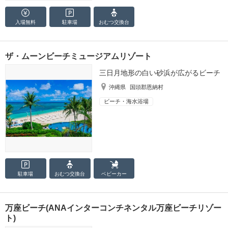
入場無料
駐車場
おむつ
交換台
ザ・ムーンビーチミュージアムリゾート
三日月地形の白い砂浜が広がるビーチ
沖縄県
国頭郡恩納村
ビーチ・海水浴場
駐車場
おむつ
交換台
ベビーカー
万座ビーチ(ANAインターコンチネンタル万座ビーチリゾー
ト)