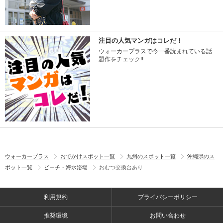
注目の人気マンガはコレだ！
ウォーカープラスで今一番読まれている話
題作をチェック!!
ウォーカープラス
おでかけスポット一覧
九州のスポット一覧
沖縄県のス
ポット一覧
ビーチ・海水浴場
おむつ交換台あり
利用規約
プライバシーポリシー
推奨環境
お問い合わせ