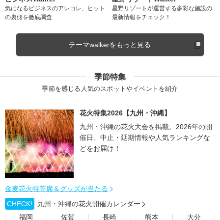
気になるビジネスのアレコレ、ヒット
星野リゾートが運営する多彩な施設の
の裏側を徹底調査
最新情報をチェック！
テーマwalkerをもっと見る
季節特集
季節を感じる人気のスポットやイベントを紹介
花火特集2026【九州・沖縄】
九州・沖縄の花火大会を掲載。2026年の開
催日、中止・延期情報や人気ランキングな
どをお届け！
金麦花火特等席＆グッズが当たる
CHECK!
九州・沖縄の花火開催カレンダー
福岡
佐賀
長崎
熊本
大分