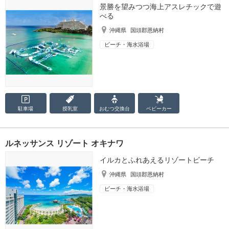
景勝を望みつつ海上アスレチックで遊
べる
沖縄県
国頭郡恩納村
ビーチ・海水浴場
駐車場
授乳室
おむつ
交換台
ベビーカー
ルネッサンス リゾート オキナワ
イルカとふれあえるリゾートビーチ
沖縄県
国頭郡恩納村
ビーチ・海水浴場