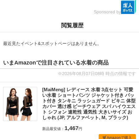
Sponsored by
閲覧履歴
最近見たイベント&スポットページはありません。
いまAmazonで注目されている水着の商品
※2026年08月07日08時 時点の情報です
[MaiMeng] レディース 水着 3点セット 可愛
い水着 ショートパンツ ジャケット付き パッ
ト付き タンキニ ラッシュガード ビキニ 体型
カバー 透け感 ビーチウェア スパ ハイウエス
ト シフォン 速乾性 通気性 大きいサイズ お
しゃれ (JP, アルファベット, M, ブラック)
1,467
新品最安値：
円
Amazonで購入