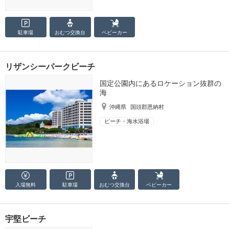
駐車場
おむつ
交換台
ベビーカー
リザンシーパークビーチ
国定公園内にあるロケーション抜群の
海
沖縄県
国頭郡恩納村
ビーチ・海水浴場
入場無料
駐車場
おむつ
交換台
ベビーカー
宇堅ビーチ