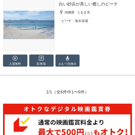
白い砂浜が美しい癒しのビーチ
沖縄県
うるま市
ビーチ・海水浴場
入場無料
駐車場
おむつ
交換台
1/1
（全6件中1〜6件）