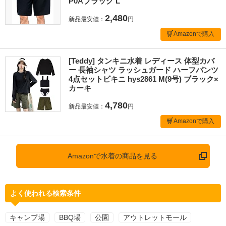
P0Aブラック L
2,480
新品最安値：
円
Amazonで購入
[Teddy] タンキニ水着 レディース 体型カバ
ー 長袖シャツ ラッシュガード ハーフパンツ
4点セットビキニ hys2861 M(9号) ブラック×
カーキ
4,780
新品最安値：
円
Amazonで購入
Amazonで水着の商品を見る
よく使われる検索条件
キャンプ場
BBQ場
公園
アウトレットモール