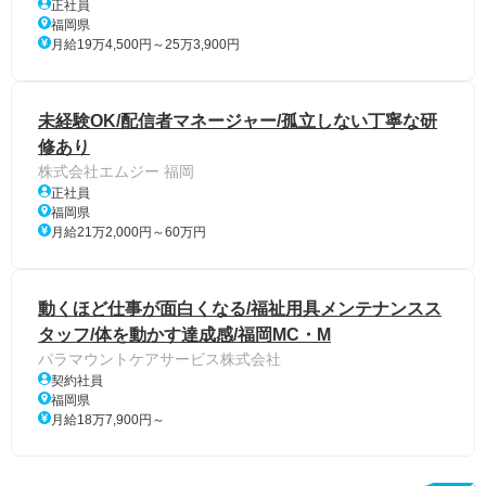
正社員
福岡県
月給19万4,500円～25万3,900円
未経験OK/配信者マネージャー/孤立しない丁寧な研
修あり
株式会社エムジー 福岡
正社員
福岡県
月給21万2,000円～60万円
動くほど仕事が面白くなる/福祉用具メンテナンスス
タッフ/体を動かす達成感/福岡MC・M
パラマウントケアサービス株式会社
契約社員
福岡県
月給18万7,900円～