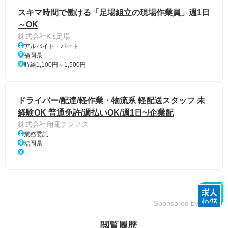
スキマ時間で働ける「足場組立の現場作業員」週1日
～OK
株式会社K’s足場
アルバイト・パート
福岡県
時給1,100円～1,500円
ドライバー/配達/軽作業・物流系 軽配送スタッフ 未
経験OK 普通免許/週払いOK/週1日~/企業配
株式会社翔電テクノス
業務委託
福岡県
Sponsored by
閲覧履歴