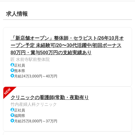
求人情報
「新店舗オープン」整体師・セラピスト/26年10月オ
ープン予定 未経験可/20〜30代活躍中/初回ボーナス
80万円・賞与500万円の支給実績あり
匠 水前寺駅前整体院
正社員
熊本県
月給24万3,000円～40万円
NEW
クリニックの看護師/常勤・夜勤有り
竹内産婦人科クリニック
正社員
福岡県
月給25万8,000円～37万円