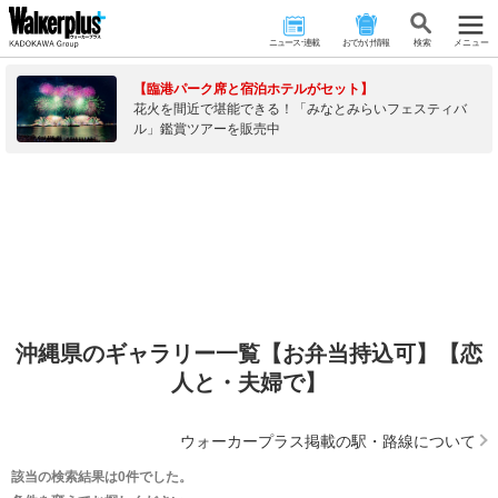
ニュース･連載
おでかけ情報
検 索
メニュー
【臨港パーク席と宿泊ホテルがセット】
花火を間近で堪能できる！「みなとみらいフェスティバ
ル」鑑賞ツアーを販売中
沖縄県のギャラリー一覧【お弁当持込可】【恋
人と・夫婦で】
ウォーカープラス掲載の駅・路線について
該当の検索結果は0件でした。