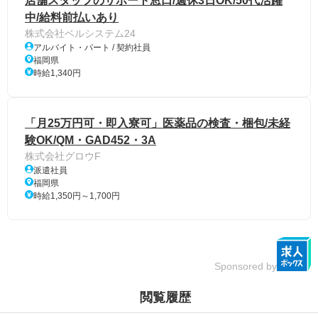
店舗スタッフのサポート窓口/週休3日OK/50代活躍
中/給料前払いあり
株式会社ベルシステム24
アルバイト・パート / 契約社員
福岡県
時給1,340円
「月25万円可・即入寮可」医薬品の検査・梱包/未経
験OK/QM・GAD452・3A
株式会社グロウF
派遣社員
福岡県
時給1,350円～1,700円
Sponsored by
閲覧履歴