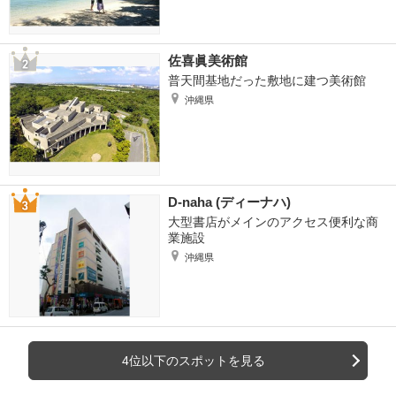
佐喜眞美術館
普天間基地だった敷地に建つ美術館
沖縄県
D-naha (ディーナハ)
大型書店がメインのアクセス便利な商
業施設
沖縄県
4位以下のスポットを見る