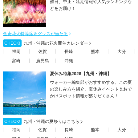
催日、中止・延期情報や人気ランキングな
どをお届け！
金麦花火特等席＆グッズが当たる
CHECK!
九州・沖縄の花火開催カレンダー
福岡
佐賀
長崎
熊本
大分
宮崎
鹿児島
沖縄
夏休み特集2026【九州・沖縄】
ウォーカー編集部がおすすめする、この夏
の楽しみ方を紹介。夏休みイベント＆おで
かけスポット情報が盛りだくさん！
CHECK!
九州・沖縄の夏祭りはこちら
福岡
佐賀
長崎
熊本
大分