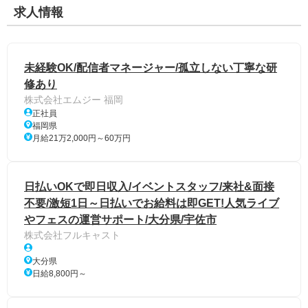
求人情報
未経験OK/配信者マネージャー/孤立しない丁寧な研
修あり
株式会社エムジー 福岡
正社員
福岡県
月給21万2,000円～60万円
日払いOKで即日収入/イベントスタッフ/来社&面接
不要/激短1日～日払いでお給料は即GET!人気ライブ
やフェスの運営サポート/大分県/宇佐市
株式会社フルキャスト
大分県
日給8,800円～