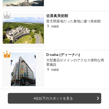
佐喜眞美術館
普天間基地だった敷地に建つ美術館
沖縄県
D-naha (ディーナハ)
大型書店がメインのアクセス便利な商
業施設
沖縄県
4位以下のスポットを見る