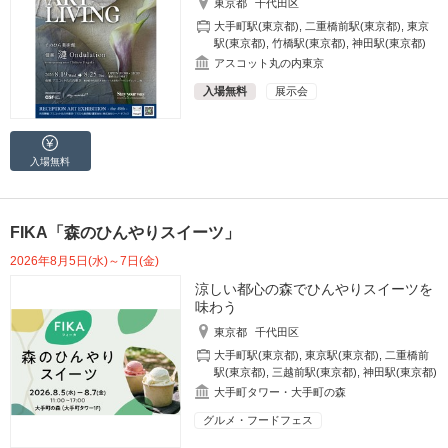
東京都
千代田区
大手町駅(東京都)
,
二重橋前駅(東京都)
,
東京
駅(東京都)
,
竹橋駅(東京都)
,
神田駅(東京都)
アスコット丸の内東京
入場無料
展示会
入場無料
FIKA「森のひんやりスイーツ」
2026年8月5日(水)～7日(金)
涼しい都心の森でひんやりスイーツを
味わう
東京都
千代田区
大手町駅(東京都)
,
東京駅(東京都)
,
二重橋前
駅(東京都)
,
三越前駅(東京都)
,
神田駅(東京都)
大手町タワー・大手町の森
グルメ・フードフェス