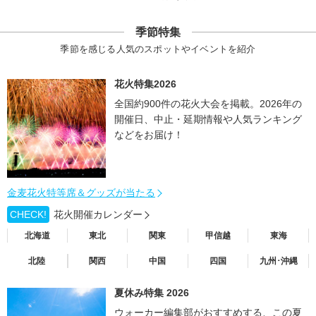
季節特集
季節を感じる人気のスポットやイベントを紹介
花火特集2026
全国約900件の花火大会を掲載。2026年の
開催日、中止・延期情報や人気ランキング
などをお届け！
金麦花火特等席＆グッズが当たる
CHECK!
花火開催カレンダー
北海道
東北
関東
甲信越
東海
北陸
関西
中国
四国
九州･沖縄
夏休み特集 2026
ウォーカー編集部がおすすめする、この夏