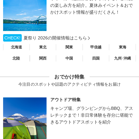
の楽しみ方を紹介。夏休みイベント＆おで
かけスポット情報が盛りだくさん！
CHECK!
夏祭り 2026の開催情報はこちら
北海道
東北
関東
甲信越
東海
北陸
関西
中国
四国
九州･沖縄
おでかけ特集
今注目のスポットや話題のアクティビティ情報をお届け
アウトドア特集
キャンプ場、グランピングからBBQ、アス
レチックまで！非日常体験を存分に堪能で
きるアウトドアスポットを紹介