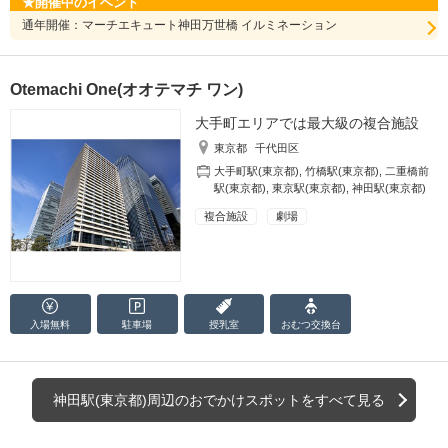
開催中のイベント
通年開催：マーチエキュート神田万世橋 イルミネーション
Otemachi One(オオテマチ ワン)
大手町エリアでは最大級の複合施設
東京都
千代田区
大手町駅(東京都)
,
竹橋駅(東京都)
,
二重橋前
駅(東京都)
,
東京駅(東京都)
,
神田駅(東京都)
複合施設
劇場
入場無料
駐車場
授乳室
おむつ
交換台
神田駅(東京都)周辺のおでかけスポットをすべて見る