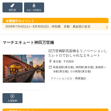
授乳室
おむつ
交換台
開催中のイベント
2026年7月4日(土)～8月30日(日)：特別展 京都・真如堂の名宝
マーチエキュート神田万世橋
旧万世橋駅高架橋をリノベーションし
たレトロでおしゃれなエキュート
東京都
千代田区
秋葉原駅(東京都)
,
神田駅(東京都)
,
新御茶ノ
水駅(東京都)
,
小川町駅(東京都)
ファッションビル・商業施設
入場無料