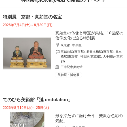
特別展 京都・真如堂の名宝
2026年7月4日(土)～8月30日(日)
真如堂の仏像と寺宝が集結。10世紀の
信仰文化に迫る特別展
東京都
中央区
三越前駅(東京都)
,
新日本橋駅(東京都)
,
日本
橋駅(東京都)
,
神田駅(東京都)
,
大手町駅(東京
都)
三井記念美術館
美術展・博物展
てのひら美術館「漣 ondulation」
2026年8月19日(水)～25日(火)
形を持たずに融け合う、贅沢な色彩の
気配。