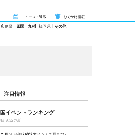
ニュース・連載
おでかけ情報
広島県
四国
九州
福岡県
その他
注目情報
国イベントランキング
8日 9:32更新
75回 江戸趣味納涼大会うえの夏まつり