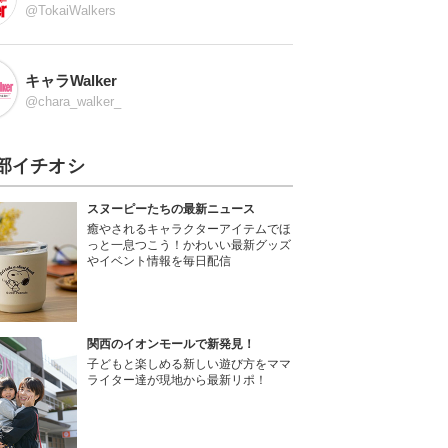
@TokaiWalkers
キャラWalker
@chara_walker_
部イチオシ
スヌーピーたちの最新ニュース
癒やされるキャラクターアイテムでほ
っと一息つこう！かわいい最新グッズ
やイベント情報を毎日配信
関西のイオンモールで新発見！
子どもと楽しめる新しい遊び方をママ
ライター達が現地から最新リポ！