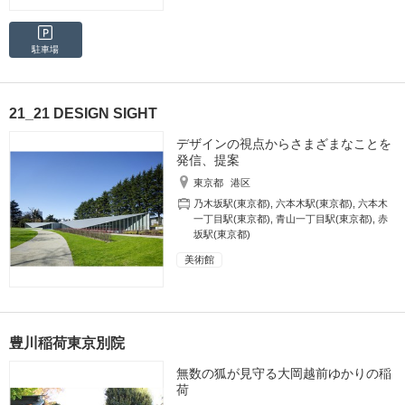
駐車場
21_21 DESIGN SIGHT
デザインの視点からさまざまなことを
発信、提案
東京都
港区
乃木坂駅(東京都)
,
六本木駅(東京都)
,
六本木
一丁目駅(東京都)
,
青山一丁目駅(東京都)
,
赤
坂駅(東京都)
美術館
豊川稲荷東京別院
無数の狐が見守る大岡越前ゆかりの稲
荷