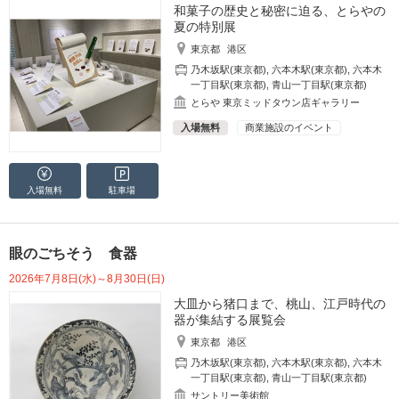
和菓子の歴史と秘密に迫る、とらやの
夏の特別展
東京都
港区
乃木坂駅(東京都)
,
六本木駅(東京都)
,
六本木
一丁目駅(東京都)
,
青山一丁目駅(東京都)
とらや 東京ミッドタウン店ギャラリー
入場無料
商業施設のイベント
入場無料
駐車場
眼のごちそう 食器
2026年7月8日(水)～8月30日(日)
大皿から猪口まで、桃山、江戸時代の
器が集結する展覧会
東京都
港区
乃木坂駅(東京都)
,
六本木駅(東京都)
,
六本木
一丁目駅(東京都)
,
青山一丁目駅(東京都)
サントリー美術館