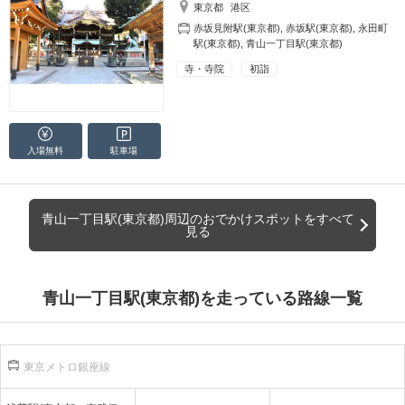
東京都
港区
赤坂見附駅(東京都)
,
赤坂駅(東京都)
,
永田町
駅(東京都)
,
青山一丁目駅(東京都)
寺・寺院
初詣
入場無料
駐車場
青山一丁目駅(東京都)周辺のおでかけスポットをすべて
見る
青山一丁目駅(東京都)を走っている路線一覧
東京メトロ銀座線