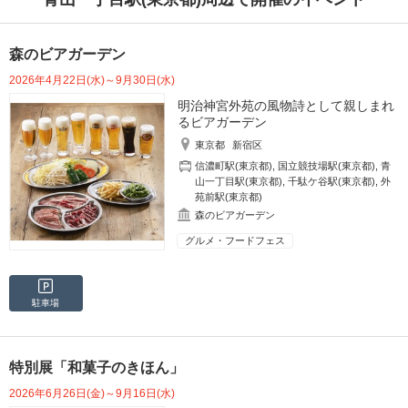
森のビアガーデン
2026年4月22日(水)～9月30日(水)
明治神宮外苑の風物詩として親しまれ
るビアガーデン
東京都
新宿区
信濃町駅(東京都)
,
国立競技場駅(東京都)
,
青
山一丁目駅(東京都)
,
千駄ケ谷駅(東京都)
,
外
苑前駅(東京都)
森のビアガーデン
グルメ・フードフェス
駐車場
特別展「和菓子のきほん」
2026年6月26日(金)～9月16日(水)