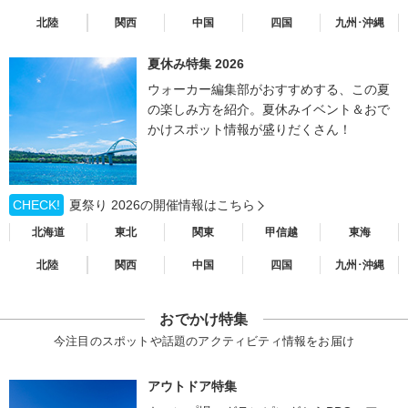
北陸
関西
中国
四国
九州･沖縄
夏休み特集 2026
ウォーカー編集部がおすすめする、この夏
の楽しみ方を紹介。夏休みイベント＆おで
かけスポット情報が盛りだくさん！
CHECK!
夏祭り 2026の開催情報はこちら
北海道
東北
関東
甲信越
東海
北陸
関西
中国
四国
九州･沖縄
おでかけ特集
今注目のスポットや話題のアクティビティ情報をお届け
アウトドア特集