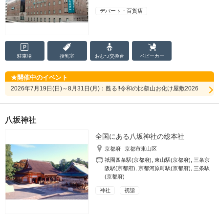
デパート・百貨店
駐車場
授乳室
おむつ
交換台
ベビーカー
開催中のイベント
2026年7月19日(日)～8月31日(月)：甦る!!令和の比叡山お化け屋敷2026
八坂神社
全国にある八坂神社の総本社
京都府
京都市東山区
祇園四条駅(京都府)
,
東山駅(京都府)
,
三条京
阪駅(京都府)
,
京都河原町駅(京都府)
,
三条駅
(京都府)
神社
初詣