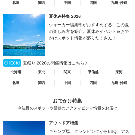
北陸
関西
中国
四国
九州･沖縄
夏休み特集 2026
ウォーカー編集部がおすすめする、この夏
の楽しみ方を紹介。夏休みイベント＆おで
かけスポット情報が盛りだくさん！
CHECK!
夏祭り 2026の開催情報はこちら
北海道
東北
関東
甲信越
東海
北陸
関西
中国
四国
九州･沖縄
おでかけ特集
今注目のスポットや話題のアクティビティ情報をお届け
アウトドア特集
キャンプ場、グランピングからBBQ、アス