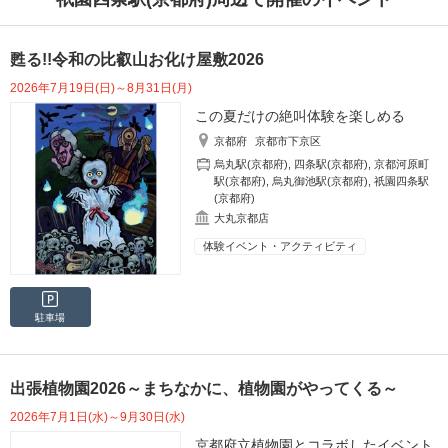
甦る!!令和の比叡山お化け屋敷2026
2026年7月19日(日)～8月31日(月)
この夏だけの絶叫体験を楽しめる
京都府
京都市下京区
烏丸駅(京都府)
,
四条駅(京都府)
,
京都河原町
駅(京都府)
,
烏丸御池駅(京都府)
,
祇園四条駅
(京都府)
大丸京都店
体験イベント・アクティビティ
駐車場
出張植物園2026～まちなかに、植物園がやってくる～
2026年7月1日(水)～9月30日(水)
京都府立植物園とコラボしたイベント