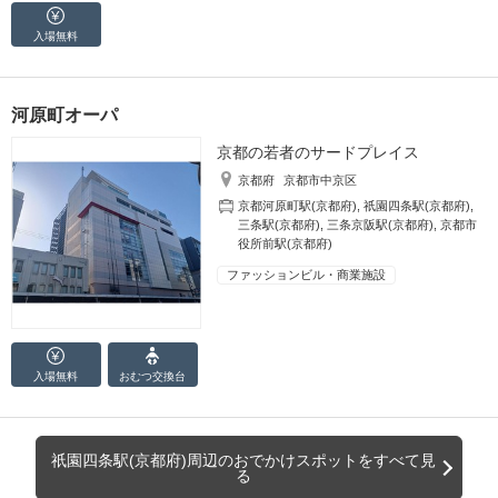
入場無料
河原町オーパ
京都の若者のサードプレイス
京都府
京都市中京区
京都河原町駅(京都府)
,
祇園四条駅(京都府)
,
三条駅(京都府)
,
三条京阪駅(京都府)
,
京都市
役所前駅(京都府)
ファッションビル・商業施設
入場無料
おむつ
交換台
祇園四条駅(京都府)周辺のおでかけスポットをすべて見
る