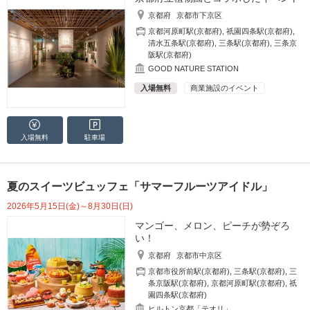
京都府
京都市下京区
京都河原町駅(京都府)
,
祇園四条駅(京都府)
,
清水五条駅(京都府)
,
三条駅(京都府)
,
三条京
阪駅(京都府)
GOOD NATURE STATION
入場無料
商業施設のイベント
入場無料
駐車場
夏のスイーツビュッフェ「サマーフルーツアイドル」
2026年5月15日(金)～8月30日(日)
マンゴー、メロン、ピーチが勢ぞろ
い！
京都府
京都市中京区
京都市役所前駅(京都府)
,
三条駅(京都府)
,
三
条京阪駅(京都府)
,
京都河原町駅(京都府)
,
祇
園四条駅(京都府)
ヒルトン京都「テオリ」