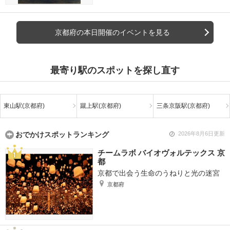
京都府の本日開催のイベントを見る
最寄り駅のスポットを探し直す
東山駅(京都府)
蹴上駅(京都府)
三条京阪駅(京都府)
おでかけスポットランキング
2026年8月6日更新
チームラボ バイオヴォルテックス 京
都
京都で出会う生命のうねりと光の迷宮
京都府