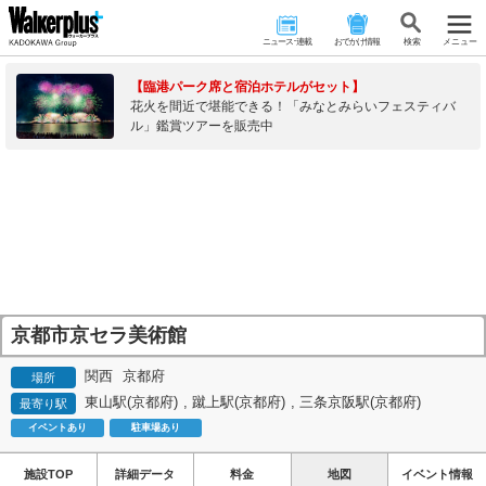
ニュース･連載
おでかけ情報
検 索
メニュー
【臨港パーク席と宿泊ホテルがセット】
花火を間近で堪能できる！「みなとみらいフェスティバ
ル」鑑賞ツアーを販売中
京都市京セラ美術館
関西
京都府
場所
東山駅(京都府)
,
蹴上駅(京都府)
,
三条京阪駅(京都府)
最寄り駅
イベントあり
駐車場あり
施設TOP
詳細データ
料金
地図
イベント情報