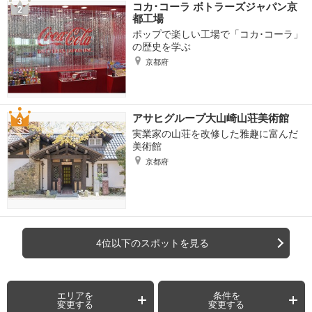
コカ･コーラ ボトラーズジャパン京
都工場
ポップで楽しい工場で「コカ･コーラ」
の歴史を学ぶ
京都府
アサヒグループ大山崎山荘美術館
実業家の山荘を改修した雅趣に富んだ
美術館
京都府
4位以下のスポットを見る
エリアを
条件を
変更する
変更する