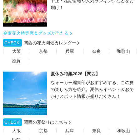
中止・延期情報や人気ランキングなどをお
届け！
金麦花火特等席＆グッズが当たる
CHECK!
関西の花火開催カレンダー
大阪
京都
兵庫
奈良
和歌山
滋賀
夏休み特集2026【関西】
ウォーカー編集部がおすすめする、この夏
の楽しみ方を紹介。夏休みイベント＆おで
かけスポット情報が盛りだくさん！
CHECK!
関西の夏祭りはこちら
大阪
京都
兵庫
奈良
和歌山