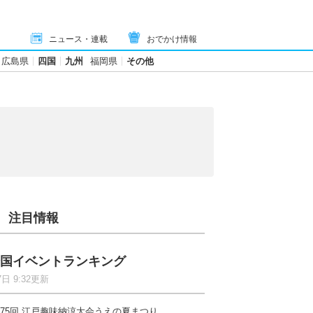
ニュース・連載
おでかけ情報
広島県
四国
九州
福岡県
その他
注目情報
国イベントランキング
7日 9:32更新
75回 江戸趣味納涼大会うえの夏まつり