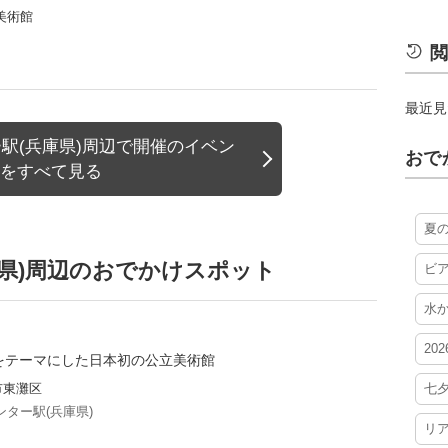
美術館
閲
最近見
駅(兵庫県)周辺で開催のイベン
おで
をすべて見る
夏
県)周辺のおでかけスポット
ビ
水
20
"をテーマにした日本初の公立美術館
市東灘区
七
ター駅(兵庫県)
リ