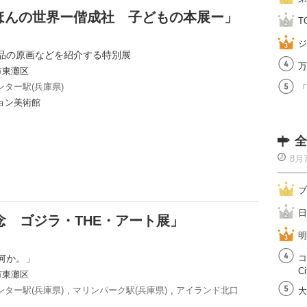
ほんの世界ー偕成社 子どもの本展ー」
T
ジ
品の原画などを紹介する特別展
万
市東灘区
ター駅(兵庫県)
「
ョン美術館
全
8月
ブ
日
念 ゴジラ・THE・アート展」
明
何か。」
コ
Ci
市東灘区
ター駅(兵庫県)
,
マリンパーク駅(兵庫県)
,
アイランド北口
大