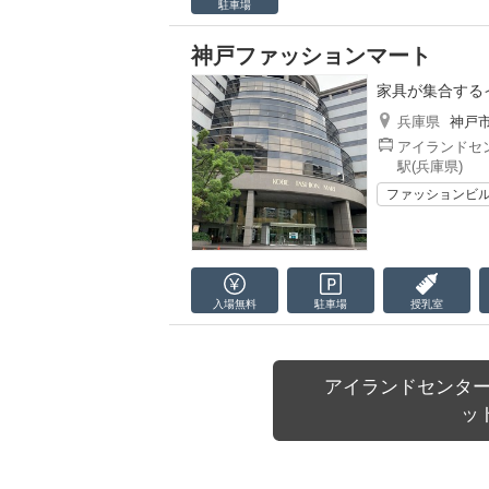
駐車場
神戸ファッションマート
家具が集合する
兵庫県
神戸
アイランドセン
駅(兵庫県)
ファッションビ
入場無料
駐車場
授乳室
アイランドセンター
ッ