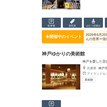
駐車場
授乳室
おむつ
交換台
2026年6月
開催中のイベント
んの世界ー偕
神戸ゆかりの美術館
神戸を愛した芸
兵庫県
神戸
アイランドセン
美術館