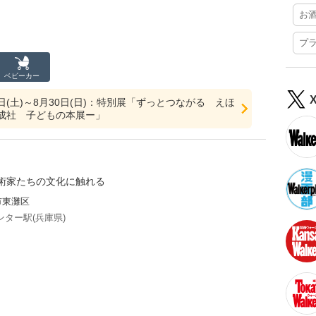
お
プ
ベビーカー
20日(土)～8月30日(日)：特別展「ずっとつながる えほ
成社 子どもの本展ー」
術家たちの文化に触れる
市東灘区
ター駅(兵庫県)