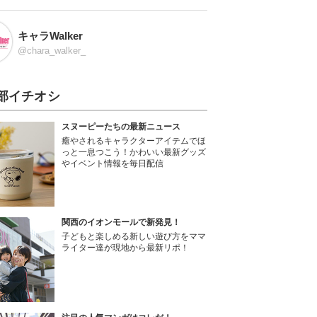
キャラWalker
@chara_walker_
部イチオシ
スヌーピーたちの最新ニュース
癒やされるキャラクターアイテムでほ
っと一息つこう！かわいい最新グッズ
やイベント情報を毎日配信
関西のイオンモールで新発見！
子どもと楽しめる新しい遊び方をママ
ライター達が現地から最新リポ！