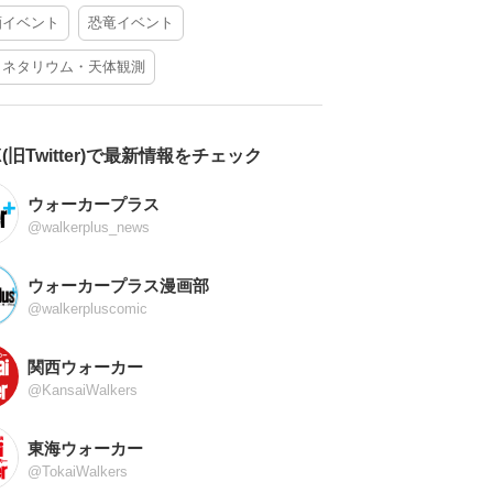
酒イベント
恐竜イベント
ラネタリウム・天体観測
X(旧Twitter)で最新情報をチェック
ウォーカープラス
@walkerplus_news
ウォーカープラス漫画部
@walkerpluscomic
関西ウォーカー
@KansaiWalkers
東海ウォーカー
@TokaiWalkers