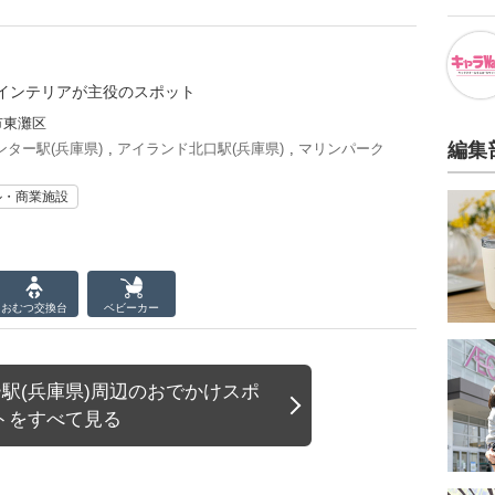
インテリアが主役のスポット
市東灘区
編集
ター駅(兵庫県)
,
アイランド北口駅(兵庫県)
,
マリンパーク
ル・商業施設
おむつ
交換台
ベビーカー
駅(兵庫県)周辺のおでかけスポ
トをすべて見る