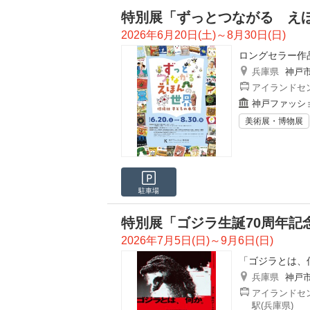
特別展「ずっとつながる え
2026年6月20日(土)～8月30日(日)
ロングセラー作
兵庫県
神戸
アイランドセン
神戸ファッシ
美術展・博物展
駐車場
特別展「ゴジラ生誕70周年記
2026年7月5日(日)～9月6日(日)
「ゴジラとは、
兵庫県
神戸
アイランドセン
駅(兵庫県)