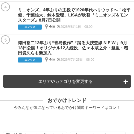
4
ミニオンズ、4年ぶりの主役で1920年代ハリウッドへ！松平
健、千葉雄大、鈴木愛理、LiSAが吹替『ミニオンズ＆モン
スターズ』8月7日公開
全国
2026年8月1日 08:00
エンタメ
5
織田裕二13年ぶり“青島俊作”『踊る大捜査線 N.E.W.』9月
18日公開！オリジナル12人続投、佐々木蔵之介・趣里・増
田貴久らも新加入
全国
2026年7月25日 08:00
エンタメ
エリアやカテゴリを変更する
おでかけトレンド
今みんなが気になっているおでかけ関連キーワードはコレ！