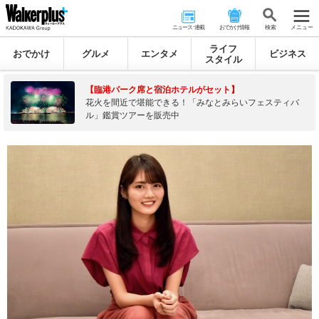
ニュース･連載
おでかけ情報
検 索
メニュー
ライフ
おでかけ
グルメ
エンタメ
ビジネス
スタイル
【臨港パーク席と宿泊ホテルがセット】
花火を間近で堪能できる！「みなとみらいフェスティバ
ル」鑑賞ツアーを販売中