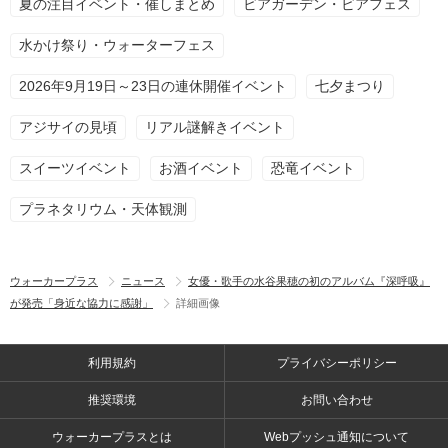
夏の注目イベント・催しまとめ
ビアガーデン・ビアフェス
水かけ祭り・ウォーターフェス
2026年9月19日～23日の連休開催イベント
七夕まつり
アジサイの見頃
リアル謎解きイベント
スイーツイベント
お酒イベント
恐竜イベント
プラネタリウム・天体観測
ウォーカープラス
ニュース
女優・歌手の水谷果穂の初のアルバム『深呼吸』
が発売「身近な協力に感謝」
詳細画像
利用規約
プライバシーポリシー
推奨環境
お問い合わせ
ウォーカープラスとは
Webプッシュ通知について