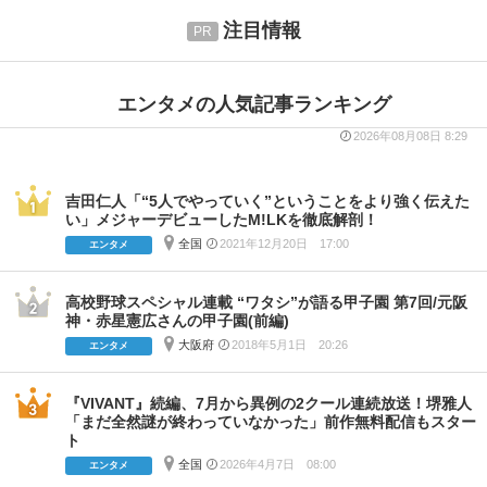
注目情報
エンタメの人気記事ランキング
2026年08月08日 8:29
吉田仁人「“5人でやっていく”ということをより強く伝えた
い」メジャーデビューしたM!LKを徹底解剖！
全国
2021年12月20日 17:00
エンタメ
高校野球スペシャル連載 “ワタシ”が語る甲子園 第7回/元阪
神・赤星憲広さんの甲子園(前編)
大阪府
2018年5月1日 20:26
エンタメ
『VIVANT』続編、7月から異例の2クール連続放送！堺雅人
「まだ全然謎が終わっていなかった」前作無料配信もスター
ト
全国
2026年4月7日 08:00
エンタメ