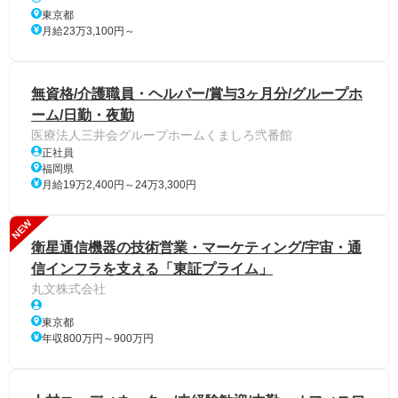
東京都
月給23万3,100円～
無資格/介護職員・ヘルパー/賞与3ヶ月分/グループホ
ーム/日勤・夜勤
医療法人三井会グループホームくましろ弐番館
正社員
福岡県
月給19万2,400円～24万3,300円
NEW
衛星通信機器の技術営業・マーケティング/宇宙・通
信インフラを支える「東証プライム」
丸文株式会社
東京都
年収800万円～900万円