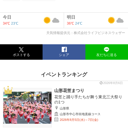
今日
明日
34℃
23℃
36℃
24℃
天気情報提供元：株式会社ライフビジネスウェザー
ポストする
シェア
友だちに送る
イベントランキング
2026年8月6日
山形花笠まつり
花笠と踊り手たちが舞う東北三大祭り
の1つ
山形県
山形市中心市街地直線コース
2026年8月5日(水)～7日(金)