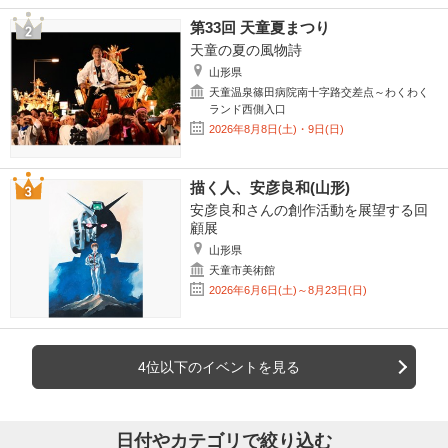
第33回 天童夏まつり
天童の夏の風物詩
山形県
天童温泉篠田病院南十字路交差点～わくわく
ランド西側入口
2026年8月8日(土)・9日(日)
描く人、安彦良和(山形)
安彦良和さんの創作活動を展望する回
顧展
山形県
天童市美術館
2026年6月6日(土)～8月23日(日)
4位以下のイベントを見る
日付やカテゴリで絞り込む