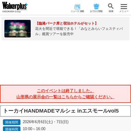
ニュース･連載
おでかけ情報
検 索
メニュー
【臨港パーク席と宿泊ホテルがセット】
花火を間近で堪能できる！「みなとみらいフェスティバ
ル」鑑賞ツアーを販売中
このイベントは終了しました。
山形県の展示会の一覧はこちらからご確認ください。
トーカイHANDMADEマルシェ inエスモールvol5
2026年6月6日(土)・7日(日)
開催期間
10:00～16:00
開催時間