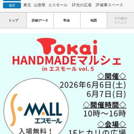
東北
山形県
エスモール 1F光の広場 2F催事スペース
場所
その他の
トップ
詳細データ
料金
地図
イベント