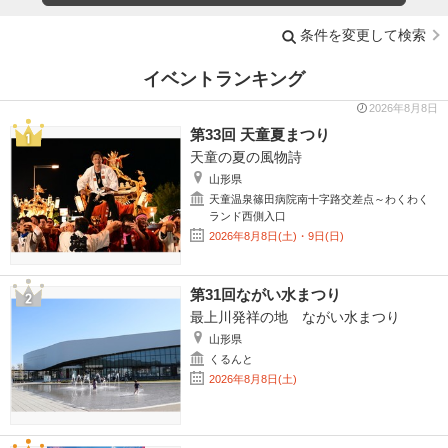
条件を変更して検索
イベントランキング
2026年8月8日
第33回 天童夏まつり
天童の夏の風物詩
山形県
天童温泉篠田病院南十字路交差点～わくわく
ランド西側入口
2026年8月8日(土)・9日(日)
第31回ながい水まつり
最上川発祥の地 ながい水まつり
山形県
くるんと
2026年8月8日(土)