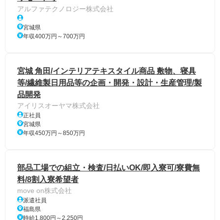
アルファテクノロジー株式会社
宮城県
年収400万円～700万円
宮城 角田/インテリアテキスタイル商品 敷物、寝具
等/繊維製日用品等の企画・開発・設計・生産管理/製
品開発
アイリスオーヤマ株式会社
正社員
宮城県
年収450万円～850万円
部品工場での組立・検査/日払いOK/即入寮可/寮費無
料/8割入寮希望者
move on株式会社
派遣社員
福島県
時給1,800円～2,250円