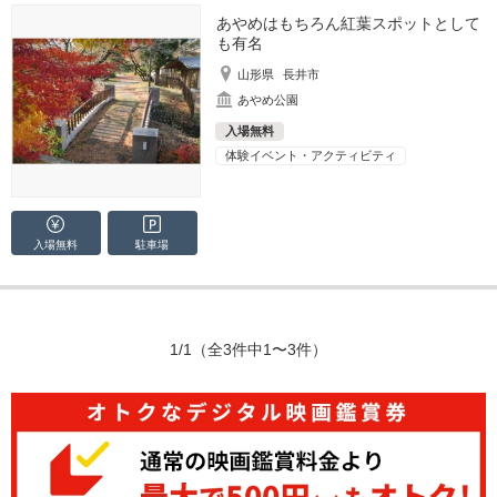
あやめはもちろん紅葉スポットとして
も有名
山形県
長井市
あやめ公園
入場無料
体験イベント・アクティビティ
入場無料
駐車場
1/1
（全3件中1〜3件）