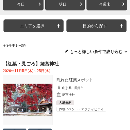
今日
明日
今週末
エリアを選択
目的から探す
全3件中1〜3件
もっと詳しい条件で絞り込む
【紅葉・見ごろ】總宮神社
2026年11月5日(木)～25日(水)
隠れた紅葉スポット
山形県
長井市
總宮神社
入場無料
体験イベント・アクティビティ