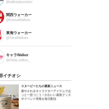
@walkerpluscomic
関西ウォーカー
@KansaiWalkers
東海ウォーカー
@TokaiWalkers
キャラWalker
@chara_walker_
部イチオシ
スヌーピーたちの最新ニュース
癒やされるキャラクターアイテムでほ
っと一息つこう！かわいい最新グッズ
やイベント情報を毎日配信