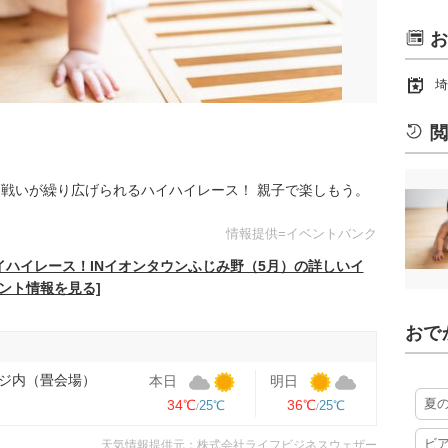
お
埼
閲
戦いが繰り広げられるハイハイレース！ 親子で楽しもう。
情報提供=イベントバンク
イハイレース！INイオンタウンふじみ野（5月）の詳しいイ
ント情報を見る]
おで
ジ内（畳会場）
本日
明日
夏
34℃
36℃
25℃
25℃
ビ
天気情報提供元：株式会社ライフビジネスウェザー