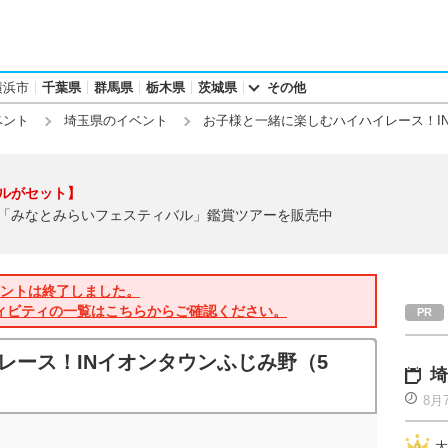
横浜市
千葉県
群馬県
栃木県
茨城県
その他
ベント
埼玉県のイベント
お子様と一緒に楽しむハイハイレース！I
ルがセット】
「みなとみらいフェスティバル」鑑賞ツアーを販売中
ントは終了しました。
ィビティの一覧はこちらからご確認ください。
レース！INイオンタウンふじみ野（5
埼
8月
大