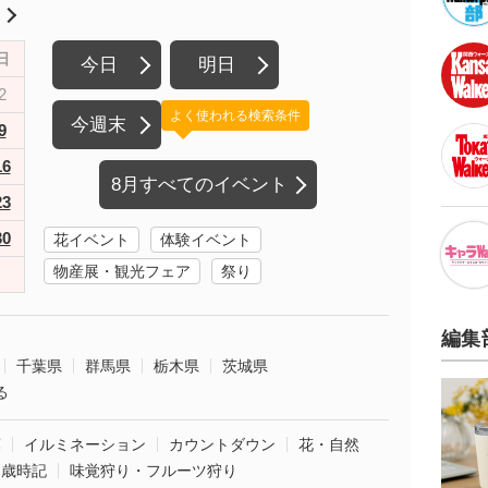
月
日
今日
明日
2
よく使われる検索条件
今週末
9
16
8月すべてのイベント
23
30
花イベント
体験イベント
物産展・観光フェア
祭り
編集
千葉県
群馬県
栃木県
茨城県
る
葉
イルミネーション
カウントダウン
花・自然
・歳時記
味覚狩り・フルーツ狩り