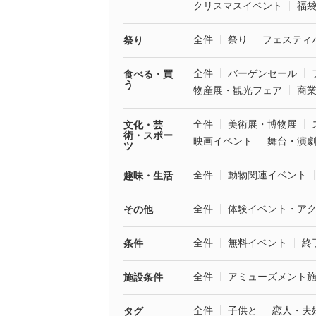
クリスマスイベント
福
全件
祭り
フェスティ
祭り
全件
バーゲンセール
食べる・買
う
物産展・観光フェア
商
全件
美術展・博物展
文化・芸
術・スポー
映画イベント
舞台・演
ツ
全件
動物関連イベント
趣味・生活
全件
体験イベント・ア
その他
全件
無料イベント
終
条件
全件
アミューズメント
施設条件
全件
子供と
恋人・夫
タグ