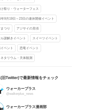
かけ祭り・ウォーターフェス
26年9月19日～23日の連休開催イベント
夕まつり
アジサイの見頃
アル謎解きイベント
スイーツイベント
酒イベント
恐竜イベント
ラネタリウム・天体観測
X(旧Twitter)で最新情報をチェック
ウォーカープラス
@walkerplus_news
ウォーカープラス漫画部