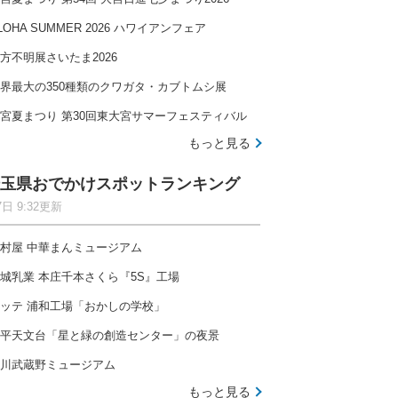
LOHA SUMMER 2026 ハワイアンフェア
方不明展さいたま2026
界最大の350種類のクワガタ・カブトムシ展
宮夏まつり 第30回東大宮サマーフェスティバル
もっと見る
玉県おでかけスポットランキング
7日 9:32更新
村屋 中華まんミュージアム
城乳業 本庄千本さくら『5S』工場
ッテ 浦和工場「おかしの学校」
平天文台「星と緑の創造センター」の夜景
川武蔵野ミュージアム
もっと見る