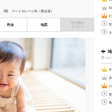
A
 3階 フードガレージ内（畳会場）
行
その他の
世
料金
地図
イベント
大
埼
8月
中
赤
ロ
堂
角