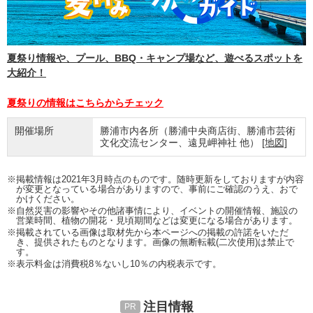
夏祭り情報や、プール、BBQ・キャンプ場など、遊べるスポットを
大紹介！
夏祭りの情報はこちらからチェック
開催場所
勝浦市内各所（勝浦中央商店街、勝浦市芸術
文化交流センター、遠見岬神社 他）
[地図]
※掲載情報は2021年3月時点のものです。随時更新をしておりますが内容
が変更となっている場合がありますので、事前にご確認のうえ、おで
かけください。
※自然災害の影響やその他諸事情により、イベントの開催情報、施設の
営業時間、植物の開花・見頃期間などは変更になる場合があります。
※掲載されている画像は取材先から本ページへの掲載の許諾をいただ
き、提供されたものとなります。画像の無断転載(二次使用)は禁止で
す。
※表示料金は消費税8％ないし10％の内税表示です。
注目情報