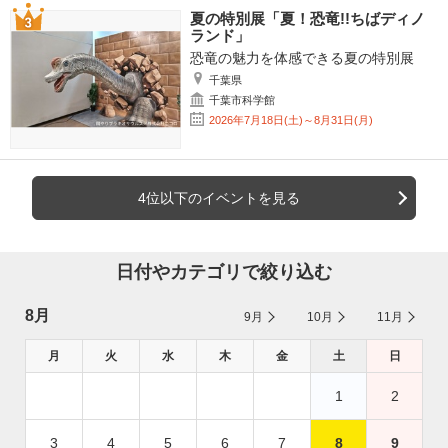
夏の特別展「夏！恐竜!!ちばディノ
ランド」
恐竜の魅力を体感できる夏の特別展
千葉県
千葉市科学館
2026年7月18日(土)～8月31日(月)
4位以下のイベントを見る
日付やカテゴリで絞り込む
8月
9月
10月
11月
月
火
水
木
金
土
日
1
2
3
4
5
6
7
8
9