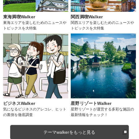
東海満喫Walker
関西満喫Walker
東海エリアを楽しむためのニュースや
関西エリアを楽しむためのニュースや
トピックスを大特集
トピックスを大特集
ビジネスWalker
星野リゾートWalker
気になるビジネスのアレコレ、ヒット
星野リゾートが運営する多彩な施設の
の裏側を徹底調査
最新情報をチェック！
テーマwalkerをもっと見る