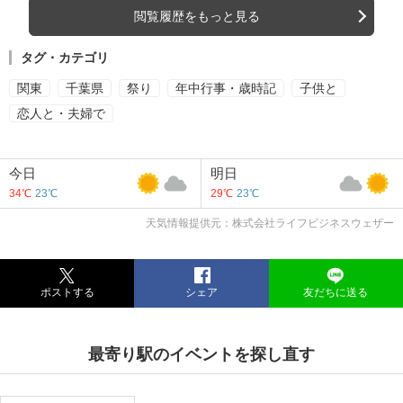
閲覧履歴をもっと見る
タグ・カテゴリ
関東
千葉県
祭り
年中行事・歳時記
子供と
恋人と・夫婦で
今日
明日
34℃
23℃
29℃
23℃
天気情報提供元：株式会社ライフビジネスウェザー
ポストする
シェア
友だちに送る
最寄り駅のイベントを探し直す