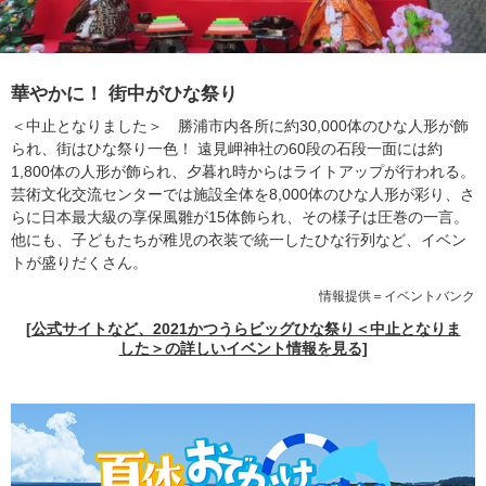
華やかに！ 街中がひな祭り
＜中止となりました＞ 勝浦市内各所に約30,000体のひな人形が飾
られ、街はひな祭り一色！ 遠見岬神社の60段の石段一面には約
1,800体の人形が飾られ、夕暮れ時からはライトアップが行われる。
芸術文化交流センターでは施設全体を8,000体のひな人形が彩り、さ
らに日本最大級の享保風雛が15体飾られ、その様子は圧巻の一言。
他にも、子どもたちが稚児の衣装で統一したひな行列など、イベン
トが盛りだくさん。
情報提供＝イベントバンク
[公式サイトなど、2021かつうらビッグひな祭り＜中止となりま
した＞の詳しいイベント情報を見る]