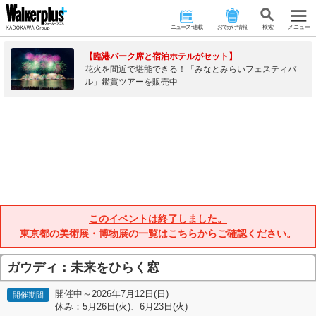
ニュース･連載
おでかけ情報
検 索
メニュー
【臨港パーク席と宿泊ホテルがセット】
花火を間近で堪能できる！「みなとみらいフェスティバ
ル」鑑賞ツアーを販売中
このイベントは終了しました。
東京都の美術展・博物展の一覧はこちらからご確認ください。
ガウディ：未来をひらく窓
開催中～2026年7月12日(日)
開催期間
休み：5月26日(火)、6月23日(火)