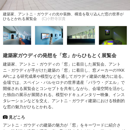
建築家、アントニ・ガウディの光や装飾、構造を取り込んだ窓の世界が
ひもとかれる展覧会
(C)小野寺宗貴
建築家ガウディの発想を「窓」からひもとく展覧会
建築家、アントニ・ガウディの「窓」に着目した展覧会。アント
ニ・ガウディが手がけた建築の「窓」に着目し、窓メーカーのYKK
APによる研究成果や模型などを通してガウディ建築の魅力に迫る。
会場では、スペイン・バルセロナの世界遺産「パラウ・グエル」で
開催される展覧会とコンセプトを共有しながら、会場空間を活かし
た独自の展示が展開される。模型やドキュメンタリー映像、インス
タレーションなどを交え、アントニ・ガウディ建築における独創的
な窓の魅力がひもとかれる。
見どころ
アントニ・ガウディの建築の魅力が「窓」をキーワードに紹介さ