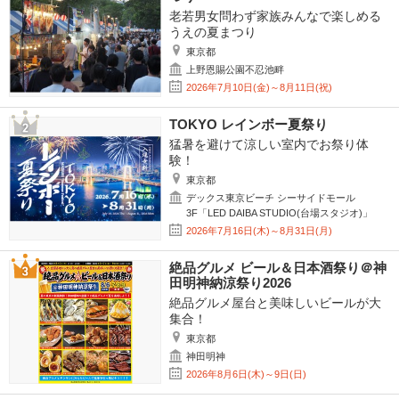
老若男女問わず家族みんなで楽しめる
うえの夏まつり
東京都
上野恩賜公園不忍池畔
2026年7月10日(金)～8月11日(祝)
TOKYO レインボー夏祭り
猛暑を避けて涼しい室内でお祭り体
験！
東京都
デックス東京ビーチ シーサイドモール
3F「LED DAIBA STUDIO(台場スタジオ)」
2026年7月16日(木)～8月31日(月)
絶品グルメ ビール＆日本酒祭り＠神
田明神納涼祭り2026
絶品グルメ屋台と美味しいビールが大
集合！
東京都
神田明神
2026年8月6日(木)～9日(日)