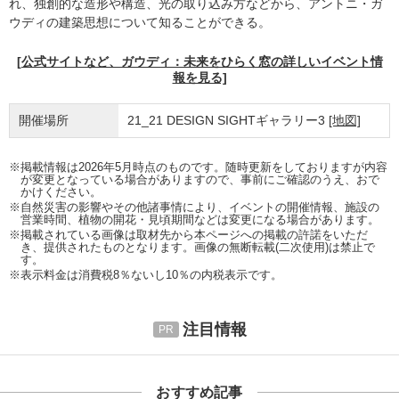
れ、独創的な造形や構造、光の取り込み方などから、アントニ・ガ
ウディの建築思想について知ることができる。
[公式サイトなど、ガウディ：未来をひらく窓の詳しいイベント情
報を見る]
開催場所
21_21 DESIGN SIGHTギャラリー3
[地図]
※掲載情報は2026年5月時点のものです。随時更新をしておりますが内容
が変更となっている場合がありますので、事前にご確認のうえ、おで
かけください。
※自然災害の影響やその他諸事情により、イベントの開催情報、施設の
営業時間、植物の開花・見頃期間などは変更になる場合があります。
※掲載されている画像は取材先から本ページへの掲載の許諾をいただ
き、提供されたものとなります。画像の無断転載(二次使用)は禁止で
す。
※表示料金は消費税8％ないし10％の内税表示です。
注目情報
おすすめ記事