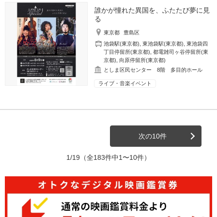
誰かが憧れた異国を、ふたたび夢に見
る
東京都
豊島区
池袋駅(東京都)
,
東池袋駅(東京都)
,
東池袋四
丁目停留所(東京都)
,
都電雑司ヶ谷停留所(東
京都)
,
向原停留所(東京都)
としま区民センター 8階 多目的ホール
ライブ・音楽イベント
次の10件
1/19
（全183件中1〜10件）