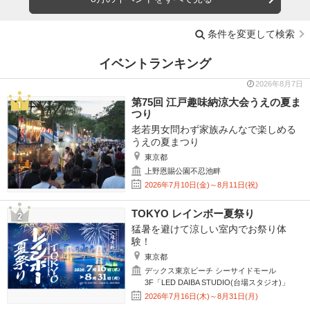
条件を変更して検索
イベントランキング
2026年8月7日
第75回 江戸趣味納涼大会うえの夏ま
つり
老若男女問わず家族みんなで楽しめる
うえの夏まつり
東京都
上野恩賜公園不忍池畔
2026年7月10日(金)～8月11日(祝)
TOKYO レインボー夏祭り
猛暑を避けて涼しい室内でお祭り体
験！
東京都
デックス東京ビーチ シーサイドモール
3F「LED DAIBA STUDIO(台場スタジオ)」
2026年7月16日(木)～8月31日(月)