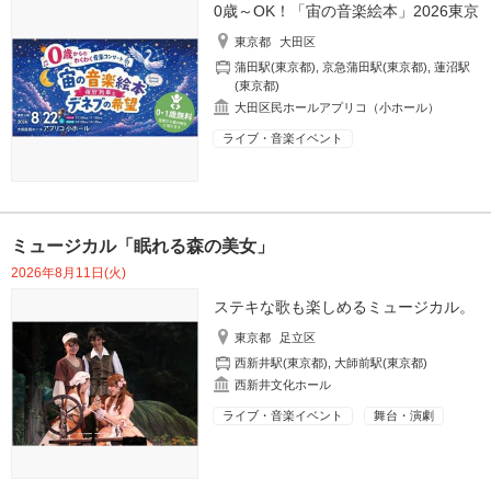
0歳～OK！「宙の音楽絵本」2026東京
東京都
大田区
蒲田駅(東京都)
,
京急蒲田駅(東京都)
,
蓮沼駅
(東京都)
大田区民ホールアプリコ（小ホール）
ライブ・音楽イベント
ミュージカル「眠れる森の美女」
2026年8月11日(火)
ステキな歌も楽しめるミュージカル。
東京都
足立区
西新井駅(東京都)
,
大師前駅(東京都)
西新井文化ホール
ライブ・音楽イベント
舞台・演劇