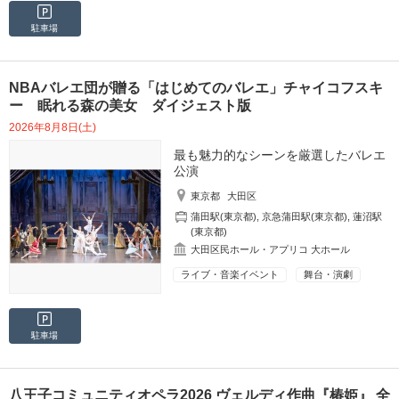
駐車場
NBAバレエ団が贈る「はじめてのバレエ」チャイコフスキ
ー 眠れる森の美女 ダイジェスト版
2026年8月8日(土)
最も魅力的なシーンを厳選したバレエ
公演
東京都
大田区
蒲田駅(東京都)
,
京急蒲田駅(東京都)
,
蓮沼駅
(東京都)
大田区民ホール・アプリコ 大ホール
ライブ・音楽イベント
舞台・演劇
駐車場
八王子コミュニティオペラ2026 ヴェルディ作曲『椿姫』 全