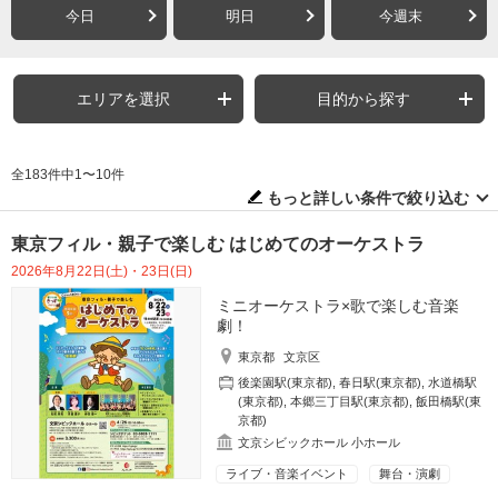
今日
明日
今週末
エリアを選択
目的から探す
全183件中1〜10件
もっと詳しい条件で絞り込む
東京フィル・親子で楽しむ はじめてのオーケストラ
2026年8月22日(土)・23日(日)
ミニオーケストラ×歌で楽しむ音楽
劇！
東京都
文京区
後楽園駅(東京都)
,
春日駅(東京都)
,
水道橋駅
(東京都)
,
本郷三丁目駅(東京都)
,
飯田橋駅(東
京都)
文京シビックホール 小ホール
ライブ・音楽イベント
舞台・演劇