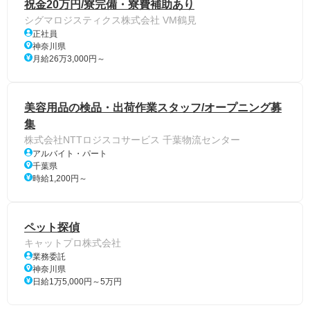
祝金20万円/寮完備・寮費補助あり
シグマロジスティクス株式会社 VM鶴見
正社員
神奈川県
月給26万3,000円～
美容用品の検品・出荷作業スタッフ/オープニング募
集
株式会社NTTロジスコサービス 千葉物流センター
アルバイト・パート
千葉県
時給1,200円～
ペット探偵
キャットプロ株式会社
業務委託
神奈川県
日給1万5,000円～5万円