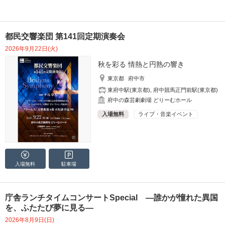
都民交響楽団 第141回定期演奏会
2026年9月22日(火)
秋を彩る 情熱と円熟の響き
東京都
府中市
東府中駅(東京都)
,
府中競馬正門前駅(東京都)
府中の森芸劇劇場 どりーむホール
入場無料
ライブ・音楽イベント
入場無料
駐車場
庁舎ランチタイムコンサートSpecial ―誰かが憧れた異国
を、ふたたび夢に見る―
2026年8月9日(日)