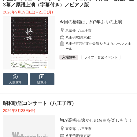
3幕／原語上演（字幕付き）／ピアノ版
2026年9月19日(土)～21日(月)
今回の椿姫は、約7年ぶりの上演
東京都
八王子市
八王子駅(東京都)
八王子市芸術文化会館 いちょうホール 大ホ
ール
入場無料
ライブ・音楽イベント
入場無料
駐車場
昭和歌謡コンサート（八王子市）
2026年8月28日(金)
胸が高鳴る懐かしの名曲を楽しもう！
東京都
八王子市
八王子駅(東京都)