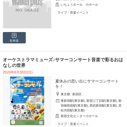
いちょうホール 小ホール
ライブ・音楽イベント
駐車場
オーケストラマミューズ♪サマーコンサート音楽で彩るおは
なしの世界
2026年8月30日(日)
夏休みの思い出にサマーコンサート
を！
東京都
新宿区
東新宿駅(東京都)
,
新宿三丁目駅(東京都)
,
新
宿御苑前駅(東京都)
,
西武新宿駅(東京都)
,
若
松河田駅(東京都)
新宿文化センター小ホール
ライブ・音楽イベント