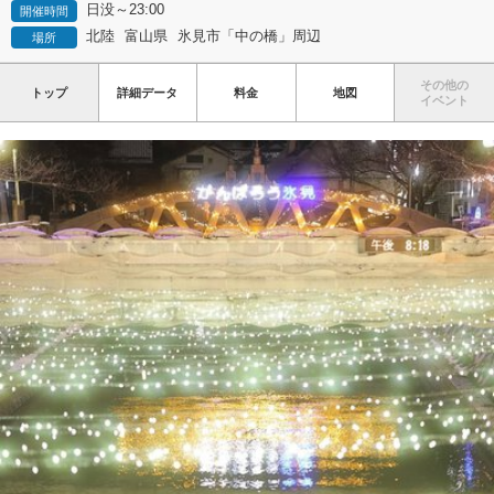
日没～23:00
開催時間
北陸
富山県
氷見市「中の橋」周辺
場所
その他の
トップ
詳細データ
料金
地図
イベント