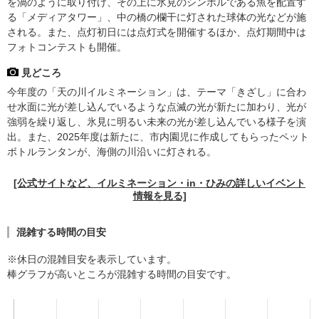
を渦のように取り付け、その上に氷見のシンボルである魚を配置す
る「メディアタワー」、中の橋の欄干に灯された球体の光などが施
される。また、点灯初日には点灯式を開催するほか、点灯期間中は
フォトコンテストも開催。
見どころ
今年度の「天の川イルミネーション」は、テーマ「きざし」に合わ
せ水面に光が差し込んでいるような点滅の光が新たに加わり、光が
強弱を繰り返し、氷見に明るい未来の光が差し込んでいる様子を演
出。また、2025年度は新たに、市内園児に作成してもらったペット
ボトルランタンが、海側の川沿いに灯される。
[公式サイトなど、イルミネーション・in・ひみの詳しいイベント
情報を見る]
混雑する時間の目安
※休日の混雑目安を表示しています。
棒グラフが高いところが混雑する時間の目安です。