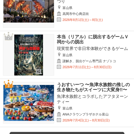
つり
富山県
高岡市中心商店街
2026年8月1日(土)～8日(土)
本当（リアル）に脱出するゲームＶ
祠からの脱出
現実世界で非日常体験ができるゲーム
富山県
謎解き、脱出ゲーム専門店 ナゾトコ
2026年7月11日(土)～8月30日(日)
うおすいーつ 〜魚津水族館の推しの
生き物たちがスイーツに大変身!!〜
魚津水族館とコラボしたアフタヌーン
ティー
富山県
ANAクラウンプラザホテル富山
2026年7月4日(土)～8月30日(日)