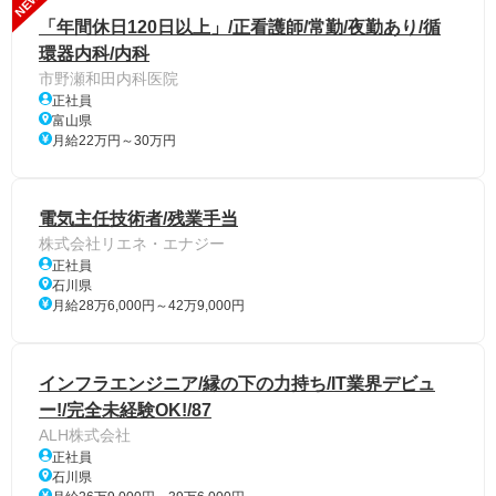
NEW
「年間休日120日以上」/正看護師/常勤/夜勤あり/循
環器内科/内科
市野瀬和田内科医院
正社員
富山県
月給22万円～30万円
電気主任技術者/残業手当
株式会社リエネ・エナジー
正社員
石川県
月給28万6,000円～42万9,000円
インフラエンジニア/縁の下の力持ち/IT業界デビュ
ー!/完全未経験OK!/87
ALH株式会社
正社員
石川県