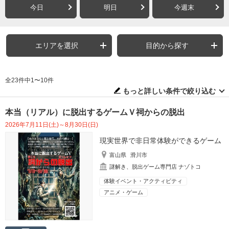
今日
明日
今週末
エリアを選択
目的から探す
全23件中1〜10件
もっと詳しい条件で絞り込む
本当（リアル）に脱出するゲームＶ祠からの脱出
2026年7月11日(土)～8月30日(日)
現実世界で非日常体験ができるゲーム
富山県
滑川市
謎解き、脱出ゲーム専門店 ナゾトコ
体験イベント・アクティビティ
アニメ・ゲーム