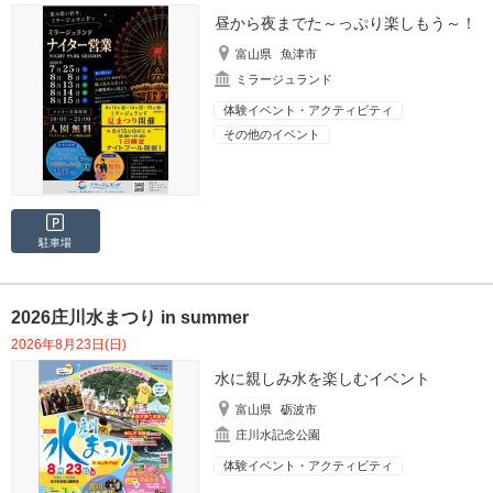
昼から夜までた～っぷり楽しもう～！
富山県
魚津市
ミラージュランド
体験イベント・アクティビティ
その他のイベント
駐車場
2026庄川水まつり in summer
2026年8月23日(日)
水に親しみ水を楽しむイベント
富山県
砺波市
庄川水記念公園
体験イベント・アクティビティ