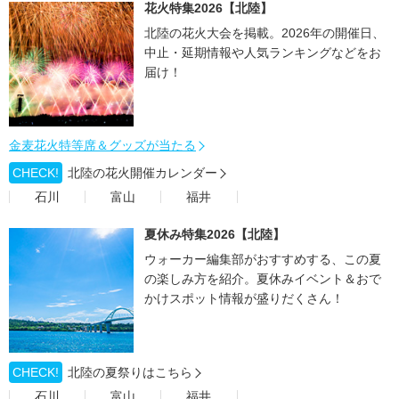
花火特集2026【北陸】
北陸の花火大会を掲載。2026年の開催日、
中止・延期情報や人気ランキングなどをお
届け！
金麦花火特等席＆グッズが当たる
CHECK!
北陸の花火開催カレンダー
石川
富山
福井
夏休み特集2026【北陸】
ウォーカー編集部がおすすめする、この夏
の楽しみ方を紹介。夏休みイベント＆おで
かけスポット情報が盛りだくさん！
CHECK!
北陸の夏祭りはこちら
石川
富山
福井