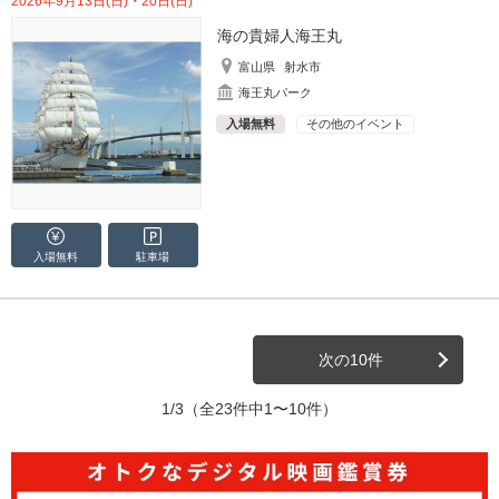
2026年9月13日(日)・20日(日)
海の貴婦人海王丸
富山県
射水市
海王丸パーク
入場無料
その他のイベント
入場無料
駐車場
次の10件
1/3
（全23件中1〜10件）