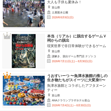
大人も子供も夏休み！
富山県
土屋親水公園
2026年8月9日(日)
本当（リアル）に脱出するゲームＶ
祠からの脱出
現実世界で非日常体験ができるゲーム
富山県
謎解き、脱出ゲーム専門店 ナゾトコ
2026年7月11日(土)～8月30日(日)
うおすいーつ 〜魚津水族館の推しの
生き物たちがスイーツに大変身!!〜
魚津水族館とコラボしたアフタヌーン
ティー
富山県
ANAクラウンプラザホテル富山
2026年7月4日(土)～8月30日(日)