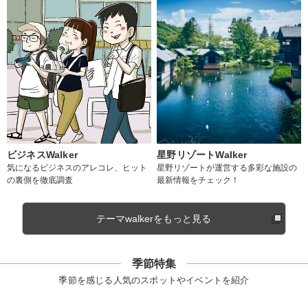
ビジネスWalker
星野リゾートWalker
気になるビジネスのアレコレ、ヒット
星野リゾートが運営する多彩な施設の
の裏側を徹底調査
最新情報をチェック！
テーマwalkerをもっと見る
季節特集
季節を感じる人気のスポットやイベントを紹介