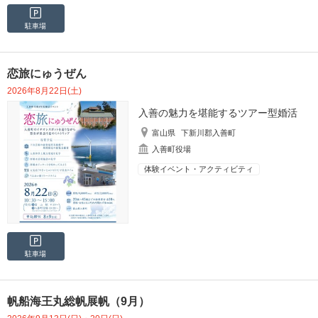
駐車場
恋旅にゅうぜん
2026年8月22日(土)
入善の魅力を堪能するツアー型婚活
富山県
下新川郡入善町
入善町役場
体験イベント・アクティビティ
駐車場
帆船海王丸総帆展帆（9月）