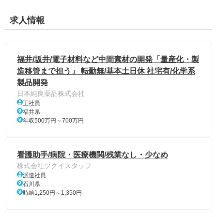
求人情報
福井/坂井/電子材料など中間素材の開発「量産化・製
造移管まで担う」 転勤無/基本土日休 社宅有/化学系
製品開発
日本純良薬品株式会社
正社員
福井県
年収500万円～700万円
看護助手/病院・医療機関/残業なし・少なめ
株式会社ツクイスタッフ
派遣社員
石川県
時給1,250円～1,350円