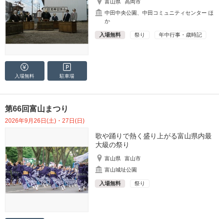
富山県
高岡市
中田中央公園、中田コミュニティセンター ほ
か
入場無料
祭り
年中行事・歳時記
入場無料
駐車場
第66回富山まつり
2026年9月26日(土)・27日(日)
歌や踊りで熱く盛り上がる富山県内最
大級の祭り
富山県
富山市
富山城址公園
入場無料
祭り