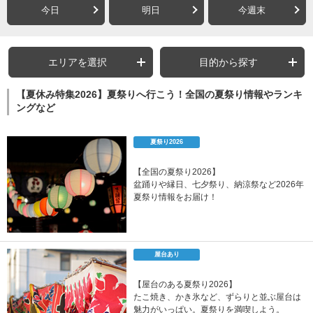
今日
明日
今週末
エリアを選択
目的から探す
【夏休み特集2026】夏祭りへ行こう！全国の夏祭り情報やランキ
ングなど
夏祭り2026
【全国の夏祭り2026】
盆踊りや縁日、七夕祭り、納涼祭など2026年
夏祭り情報をお届け！
屋台あり
【屋台のある夏祭り2026】
たこ焼き、かき氷など、ずらりと並ぶ屋台は
魅力がいっぱい。夏祭りを満喫しよう。