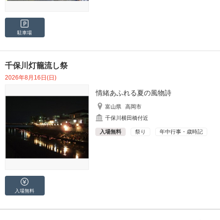
駐車場
千保川灯籠流し祭
2026年8月16日(日)
情緒あふれる夏の風物詩
富山県
高岡市
千保川横田橋付近
入場無料
祭り
年中行事・歳時記
入場無料