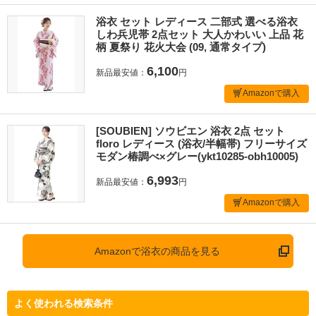
浴衣 セット レディース 二部式 選べる浴衣
しわ兵児帯 2点セット 大人かわいい 上品 花
柄 夏祭り 花火大会 (09, 通常タイプ)
6,100
新品最安値：
円
Amazonで購入
[SOUBIEN] ソウビエン 浴衣 2点 セット
floro レディース (浴衣/半幅帯) フリーサイズ
モダン椿調べ×グレー(ykt10285-obh10005)
6,993
新品最安値：
円
Amazonで購入
Amazonで浴衣の商品を見る
よく使われる検索条件