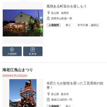
風情ある町並みを楽しもう
富山県
高岡市
高岡市山町筋一帯
入場無料
祭り
年中行事・歳時記
入場無料
駐車場
海老江曳山まつり
2026年9月23日(水)
名匠たちが妙技を競った工芸美術の絵
巻！
富山県
射水市
海老江山町内一円
入場無料
祭り