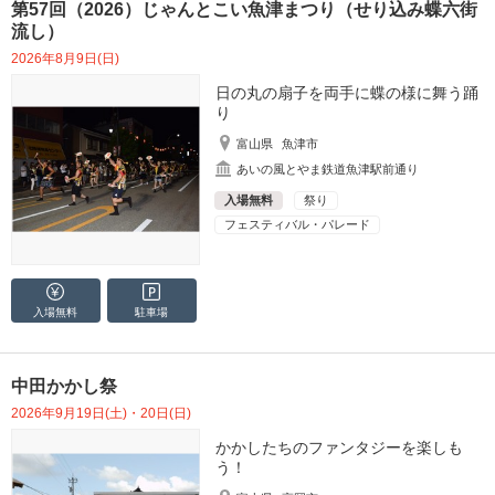
第57回（2026）じゃんとこい魚津まつり（せり込み蝶六街
流し）
2026年8月9日(日)
日の丸の扇子を両手に蝶の様に舞う踊
り
富山県
魚津市
あいの風とやま鉄道魚津駅前通り
入場無料
祭り
フェスティバル・パレード
入場無料
駐車場
中田かかし祭
2026年9月19日(土)・20日(日)
かかしたちのファンタジーを楽しも
う！