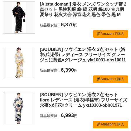
[Aletta domani] 浴衣 メンズ ワンタッチ帯 2
点セット 男性和服 絣 縞 花柄 綿100 古典柄
夏祭り 花火大会 深宵花火 黒色 帯色 黒 M
6,870
新品最安値：
円
Amazonで購入
[SOUBIEN] ソウビエン 浴衣 2点 セット (浴
衣/兵児帯) レディース フリーサイズ グレー
ジュに黄色×グレージュ ykt10091-obs10011
6,390
新品最安値：
円
Amazonで購入
[SOUBIEN] ソウビエン 浴衣 2点 セット
floro レディース (浴衣/半幅帯) フリーサイズ
永夜の洋花×クリーム ykt10303-obh01971
6,993
新品最安値：
円
Amazonで購入