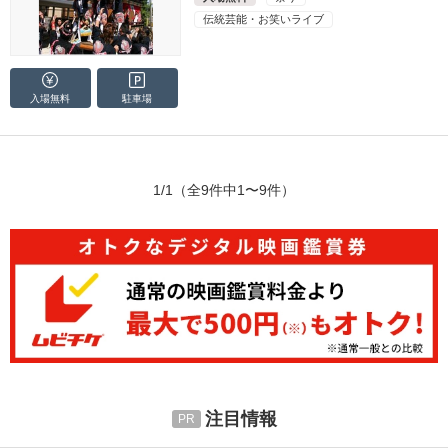
伝統芸能・お笑いライブ
入場無料
駐車場
1/1
（全9件中1〜9件）
注目情報