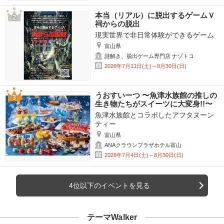
本当（リアル）に脱出するゲームＶ
祠からの脱出
現実世界で非日常体験ができるゲーム
富山県
謎解き、脱出ゲーム専門店 ナゾトコ
2026年7月11日(土)～8月30日(日)
うおすいーつ 〜魚津水族館の推しの
生き物たちがスイーツに大変身!!〜
魚津水族館とコラボしたアフタヌーン
ティー
富山県
ANAクラウンプラザホテル富山
2026年7月4日(土)～8月30日(日)
4位以下のイベントを見る
テーマWalker