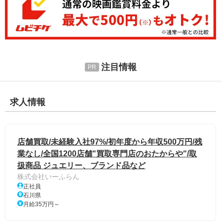
注目情報
求人情報
店舗買取/未経験入社97%/初年度から年収500万円/残
業なし/全国1200店舗"買取専門店のおたからや"/取
扱商品 ジュエリー、ブランド品など
株式会社いーふらん
正社員
石川県
月給35万円～