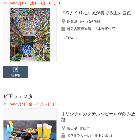
2026年6月13日(土)～8月30日(日)
『陶ふうりん』風が奏でる土の音色
福井県
丹生郡越前町
越前古窯博物館 旧水野家住宅
展示会
駐車場
ビアフェスタ
2026年6月5日(金)～9月27日(日)
オリジナルカクテルやビールが飲み放
題
富山県
富山市
ダブルツリーbyヒルトン富山