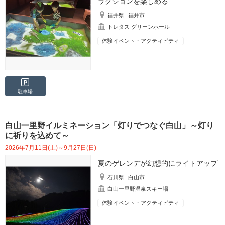
ラクションを楽しめる
福井県
福井市
トレタス グリーンホール
体験イベント・アクティビティ
駐車場
白山一里野イルミネーション「灯りでつなぐ白山」～灯り
に祈りを込めて～
2026年7月11日(土)～9月27日(日)
夏のゲレンデが幻想的にライトアップ
石川県
白山市
白山一里野温泉スキー場
体験イベント・アクティビティ