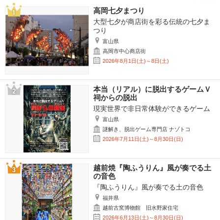
高岡七夕まつり
大型七夕が商店街を彩る伝統の七夕ま
つり
富山県
高岡市中心商店街
2026年8月1日(土)～8日(土)
本当（リアル）に脱出するゲームＶ
祠からの脱出
現実世界で非日常体験ができるゲーム
富山県
謎解き、脱出ゲーム専門店 ナゾトコ
2026年7月11日(土)～8月30日(日)
越前焼『陶ふうりん』風が奏でる土
の音色
『陶ふうりん』風が奏でる土の音色
福井県
越前古窯博物館 旧水野家住宅
2026年6月13日(土)～8月30日(日)