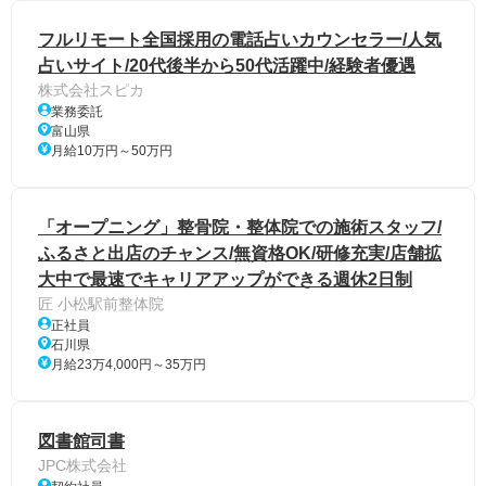
フルリモート全国採用の電話占いカウンセラー/人気
占いサイト/20代後半から50代活躍中/経験者優遇
株式会社スピカ
業務委託
富山県
月給10万円～50万円
「オープニング」整骨院・整体院での施術スタッフ/
ふるさと出店のチャンス/無資格OK/研修充実/店舗拡
大中で最速でキャリアアップができる週休2日制
匠 小松駅前整体院
正社員
石川県
月給23万4,000円～35万円
図書館司書
JPC株式会社