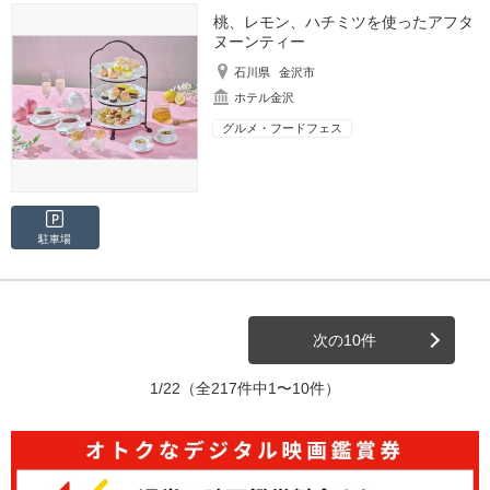
桃、レモン、ハチミツを使ったアフタ
ヌーンティー
石川県
金沢市
ホテル金沢
グルメ・フードフェス
駐車場
次の10件
1/22
（全217件中1〜10件）