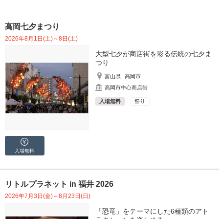
高岡七夕まつり
2026年8月1日(土)～8日(土)
大型七夕が商店街を彩る伝統の七夕ま
つり
富山県
高岡市
高岡市中心商店街
入場無料
祭り
入場無料
リトルプラネット in 福井 2026
2026年7月3日(金)～8月23日(日)
「恐竜」をテーマにした6種類のアト