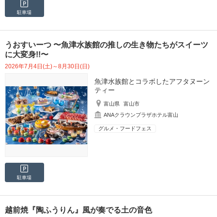
駐車場
うおすいーつ 〜魚津水族館の推しの生き物たちがスイーツ
に大変身!!〜
2026年7月4日(土)～8月30日(日)
魚津水族館とコラボしたアフタヌーン
ティー
富山県
富山市
ANAクラウンプラザホテル富山
グルメ・フードフェス
駐車場
越前焼『陶ふうりん』風が奏でる土の音色