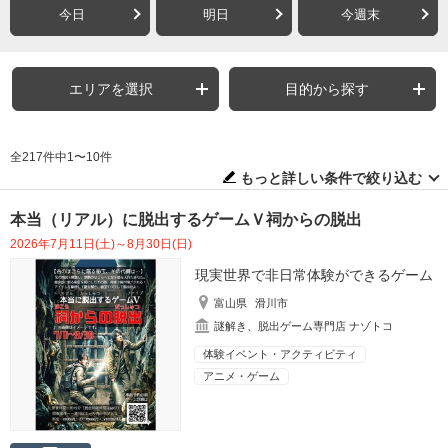
今日
明日
今週末
エリアを選択
目的から探す
全217件中1〜10件
もっと詳しい条件で絞り込む
本当（リアル）に脱出するゲームＶ祠からの脱出
2026年7月11日(土)～8月30日(日)
現実世界で非日常体験ができるゲーム
富山県
滑川市
謎解き、脱出ゲーム専門店 ナゾトコ
体験イベント・アクティビティ
アニメ・ゲーム