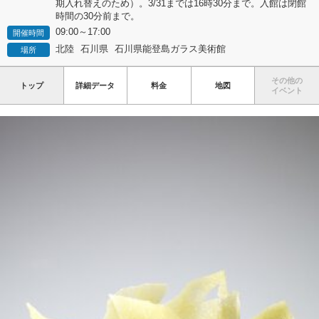
期入れ替えのため）。3/31までは16時30分まで。入館は閉館
時間の30分前まで。
09:00～17:00
開催時間
北陸
石川県
石川県能登島ガラス美術館
場所
その他の
トップ
詳細データ
料金
地図
イベント