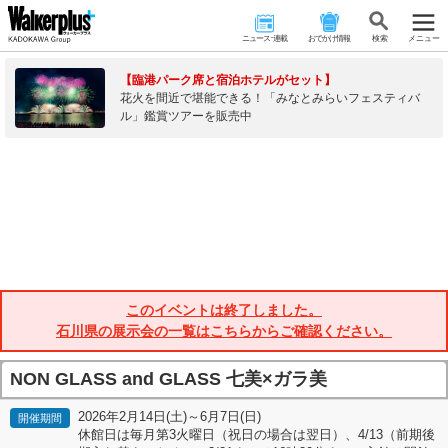
ニュース･連載
おでかけ情報
検 索
メニュー
【臨港パーク席と宿泊ホテルがセット】
花火を間近で堪能できる！「みなとみらいフェスティバ
ル」鑑賞ツアーを販売中
このイベントは終了しました。
石川県の展示会の一覧はこちらからご確認ください。
NON GLASS and GLASS 七美×ガラ美
2026年2月14日(土)～6月7日(日)
開催期間
休館日は毎月第3火曜日（祝日の場合は翌日）、4/13（前期後