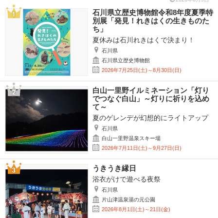
石川県立歴史博物館令和8年度夏季特
別展「発見！れきはくの生きものた
ち」
夏休みは石川れきはくで決まり！
石川県
石川県立歴史博物館
2026年7月25日(土)～8月30日(日)
白山一里野イルミネーション「灯り
でつなぐ白山」～灯りに祈りを込め
て～
夏のゲレンデが幻想的にライトアップ
石川県
白山一里野温泉スキー場
2026年7月11日(土)～9月27日(日)
うきうき縁日
浴衣がけで遊べる夜祭
石川県
片山津温泉湯の元公園
2026年8月1日(土)～21日(金)