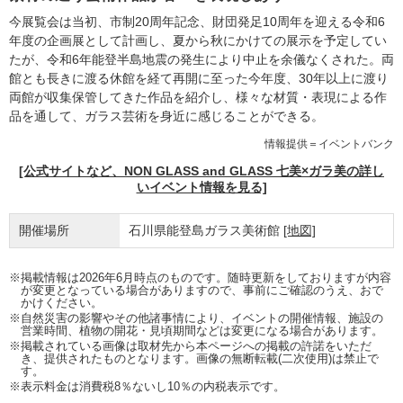
今展覧会は当初、市制20周年記念、財団発足10周年を迎える令和6
年度の企画展として計画し、夏から秋にかけての展示を予定してい
たが、令和6年能登半島地震の発生により中止を余儀なくされた。両
館とも長きに渡る休館を経て再開に至った今年度、30年以上に渡り
両館が収集保管してきた作品を紹介し、様々な材質・表現による作
品を通して、ガラス芸術を身近に感じることができる。
情報提供＝イベントバンク
[公式サイトなど、NON GLASS and GLASS 七美×ガラ美の詳し
いイベント情報を見る]
開催場所
石川県能登島ガラス美術館
[地図]
※掲載情報は2026年6月時点のものです。随時更新をしておりますが内容
が変更となっている場合がありますので、事前にご確認のうえ、おで
かけください。
※自然災害の影響やその他諸事情により、イベントの開催情報、施設の
営業時間、植物の開花・見頃期間などは変更になる場合があります。
※掲載されている画像は取材先から本ページへの掲載の許諾をいただ
き、提供されたものとなります。画像の無断転載(二次使用)は禁止で
す。
※表示料金は消費税8％ないし10％の内税表示です。