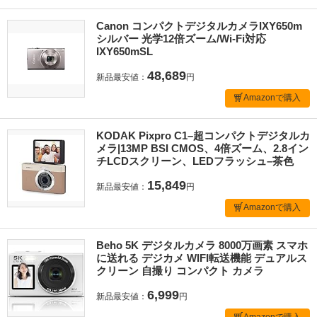
Canon コンパクトデジタルカメラIXY650m
シルバー 光学12倍ズーム/Wi-Fi対応
IXY650mSL
48,689
新品最安値：
円
Amazonで購入
KODAK Pixpro C1–超コンパクトデジタルカ
メラ|13MP BSI CMOS、4倍ズーム、2.8イン
チLCDスクリーン、LEDフラッシュ–茶色
15,849
新品最安値：
円
Amazonで購入
Beho 5K デジタルカメラ 8000万画素 スマホ
に送れる デジカメ WIFI転送機能 デュアルス
クリーン 自撮り コンパクト カメラ
6,999
新品最安値：
円
Amazonで購入