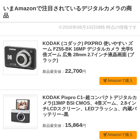
いまAmazonで注目されているデジタルカメラの商
品
※2026年08月10日08時 時点の情報です
KODAK (コダック) PIXPRO 使いやすい ズ
ーム FZ55-BK 16MP デジタルカメラ 光学5
倍ズーム 広角 28mm 2.7インチ液晶画面 (ブ
ラック)
22,700
新品最安値：
円
Amazonで購入
KODAK Pixpro C1–超コンパクトデジタルカ
メラ|13MP BSI CMOS、4倍ズーム、2.8イン
チLCDスクリーン、LEDフラッシュ、内蔵バ
ッテリー–黒
15,864
新品最安値：
円
Amazonで購入