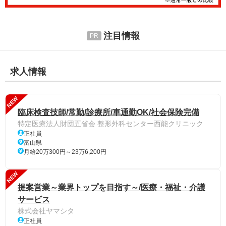
注目情報
求人情報
NEW
臨床検査技師/常勤/診療所/車通勤OK/社会保険完備
特定医療法人財団五省会 整形外科センター西能クリニック
正社員
富山県
月給20万300円～23万6,200円
NEW
提案営業～業界トップを目指す～/医療・福祉・介護
サービス
株式会社ヤマシタ
正社員