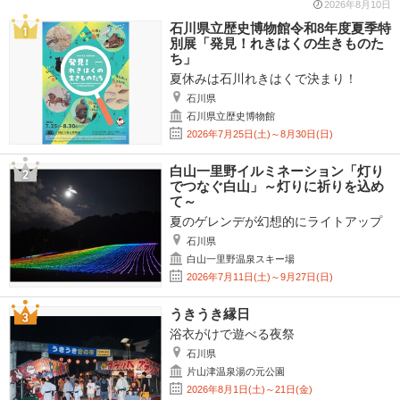
2026年8月10日
石川県立歴史博物館令和8年度夏季特
別展「発見！れきはくの生きものた
ち」
夏休みは石川れきはくで決まり！
石川県
石川県立歴史博物館
2026年7月25日(土)～8月30日(日)
白山一里野イルミネーション「灯り
でつなぐ白山」～灯りに祈りを込め
て～
夏のゲレンデが幻想的にライトアップ
石川県
白山一里野温泉スキー場
2026年7月11日(土)～9月27日(日)
うきうき縁日
浴衣がけで遊べる夜祭
石川県
片山津温泉湯の元公園
2026年8月1日(土)～21日(金)