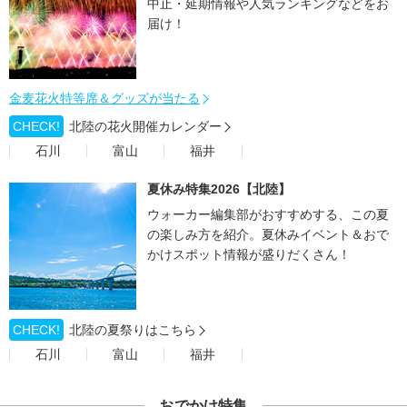
中止・延期情報や人気ランキングなどをお
届け！
金麦花火特等席＆グッズが当たる
CHECK!
北陸の花火開催カレンダー
石川
富山
福井
夏休み特集2026【北陸】
ウォーカー編集部がおすすめする、この夏
の楽しみ方を紹介。夏休みイベント＆おで
かけスポット情報が盛りだくさん！
CHECK!
北陸の夏祭りはこちら
石川
富山
福井
おでかけ特集