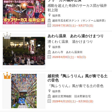
感動を超えた奇跡のサーカス団が福井
初上陸
福井県
越前市瓜生町大テント（サンドーム福井西）
2026年7月18日(土)～9月27日(日)
あわら温泉 あわら湯かけまつり
湧くわく温泉 湯かけまつり
福井県
あわら市 あわら温泉街
2026年8月8日(土)・9日(日)
越前焼『陶ふうりん』風が奏でる土
の音色
『陶ふうりん』風が奏でる土の音色
福井県
越前古窯博物館 旧水野家住宅
2026年6月13日(土)～8月30日(日)