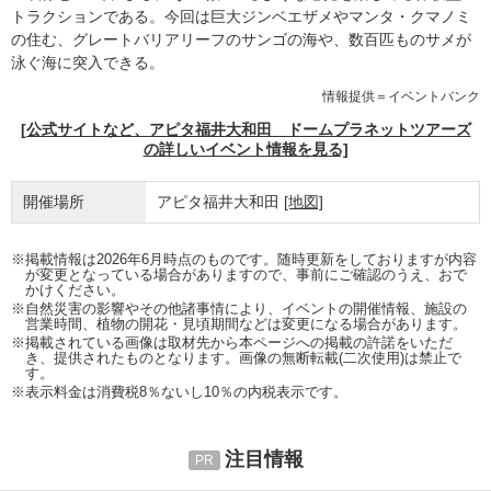
トラクションである。今回は巨大ジンベエザメやマンタ・クマノミ
の住む、グレートバリアリーフのサンゴの海や、数百匹ものサメが
泳ぐ海に突入できる。
情報提供＝イベントバンク
[公式サイトなど、アピタ福井大和田 ドームプラネットツアーズ
の詳しいイベント情報を見る]
開催場所
アピタ福井大和田
[地図]
※掲載情報は2026年6月時点のものです。随時更新をしておりますが内容
が変更となっている場合がありますので、事前にご確認のうえ、おで
かけください。
※自然災害の影響やその他諸事情により、イベントの開催情報、施設の
営業時間、植物の開花・見頃期間などは変更になる場合があります。
※掲載されている画像は取材先から本ページへの掲載の許諾をいただ
き、提供されたものとなります。画像の無断転載(二次使用)は禁止で
す。
※表示料金は消費税8％ないし10％の内税表示です。
注目情報