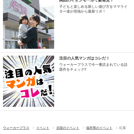
関西のイオンモールで新発見！
子どもと楽しめる新しい遊び方をママライ
ター達が現地から最新リポ！
注目の人気マンガはコレだ！
ウォーカープラスで今一番読まれている話
題作をチェック!!
ウォーカープラス
イベント
北陸のイベント
福井県のイベント
紅葉