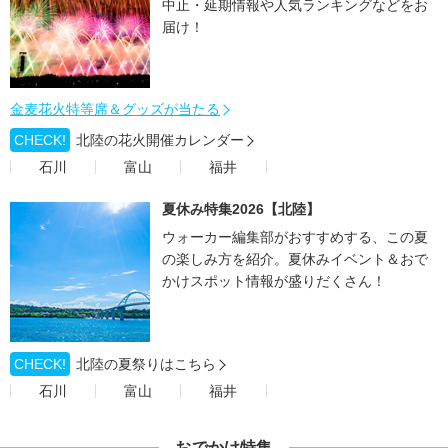
中止・延期情報や人気ランキングなどをお
届け！
金麦花火特等席＆グッズが当たる
CHECK!
北陸の花火開催カレンダー
石川
富山
福井
夏休み特集2026【北陸】
ウォーカー編集部がおすすめする、この夏
の楽しみ方を紹介。夏休みイベント＆おで
かけスポット情報が盛りだくさん！
CHECK!
北陸の夏祭りはこちら
石川
富山
福井
おでかけ特集