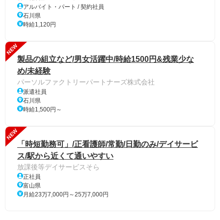
アルバイト・パート / 契約社員
石川県
時給1,120円
NEW
製品の組立など/男女活躍中/時給1500円&残業少な
め/未経験
パーソルファクトリーパートナーズ株式会社
派遣社員
石川県
時給1,500円～
NEW
「時短勤務可」/正看護師/常勤/日勤のみ/デイサービ
ス/駅から近くて通いやすい
放課後等デイサービスそら
正社員
富山県
月給23万7,000円～25万7,000円