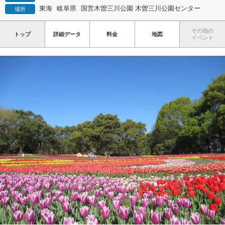
東海
岐阜県
国営木曽三川公園 木曽三川公園センター
場所
その他の
トップ
詳細データ
料金
地図
イベント