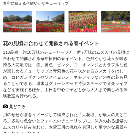
青空に映える色鮮やかなチューリップ
花の見頃に合わせて開催される春イベント
110品種、約10万球のチューリップと、約7万球のムスカリの見頃に
合わせて開催される毎年恒例の春イベント。色鮮やかな花々が咲き
誇る大花壇では、赤、黄色、ピンク、白、オレンジとカラフルな色
が楽しめるチューリップと青紫色の花を咲かせるムスカリをはじ
め、コヒガンザクラやソメイヨシノ、ネモフィラなどの春の花も見
ることができる。週末はグリーンデッキ特設ステージで音楽ライブ
などを実施するほか、土日を中心に子どもから大人まで楽しめる体
験教室も行われる。
見どころ
川のせせらぎをイメージして構成された「大花壇」が最大の見どこ
ろ。多彩な色合いとフォルムのチューリップに、深みのある濃紫の
ムスカリを組み合わせ、木曽三川の流れを表現した華やかな風景を