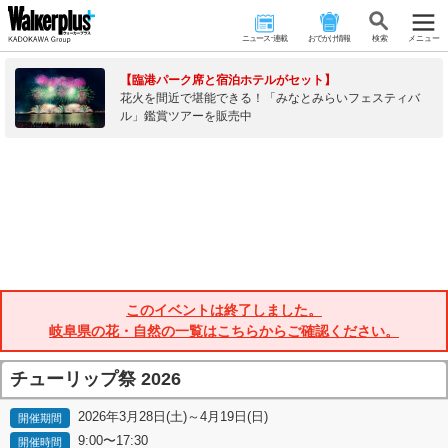
ニュース･連載
おでかけ情報
検 索
メニュー
【臨港パーク席と宿泊ホテルがセット】
花火を間近で堪能できる！「みなとみらいフェスティバ
ル」鑑賞ツアーを販売中
このイベントは終了しました。
岐阜県の花・自然の一覧はこちらからご確認ください。
チューリップ祭 2026
2026年3月28日(土)～4月19日(日)
開催期間
9:00〜17:30
開催時間