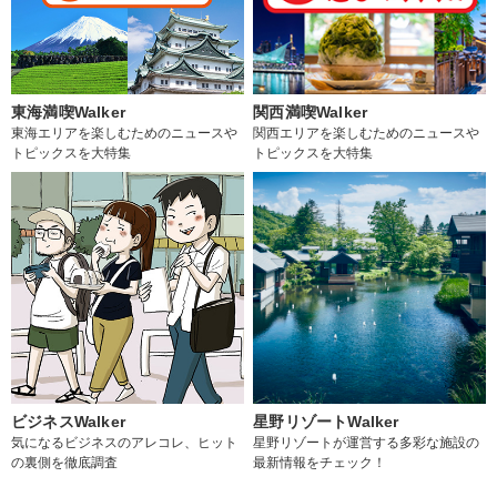
東海満喫Walker
関西満喫Walker
東海エリアを楽しむためのニュースや
関西エリアを楽しむためのニュースや
トピックスを大特集
トピックスを大特集
ビジネスWalker
星野リゾートWalker
気になるビジネスのアレコレ、ヒット
星野リゾートが運営する多彩な施設の
の裏側を徹底調査
最新情報をチェック！