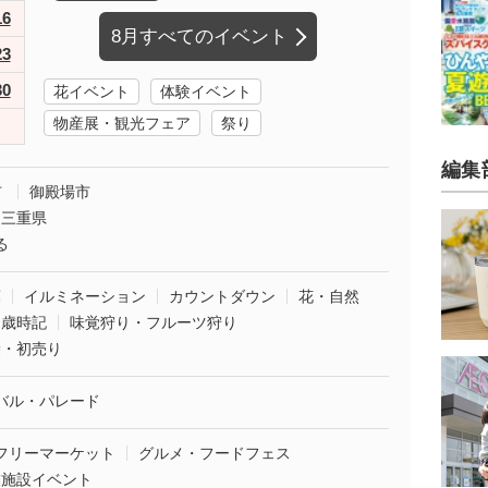
16
8月すべてのイベント
23
30
花イベント
体験イベント
物産展・観光フェア
祭り
編集
市
御殿場市
三重県
る
葉
イルミネーション
カウントダウン
花・自然
・歳時記
味覚狩り・フルーツ狩り
袋・初売り
バル・パレード
フリーマーケット
グルメ・フードフェス
業施設イベント