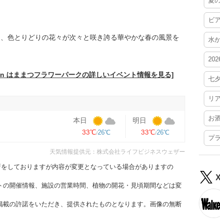
夏
ビ
ら、色とりどりの花々が次々と咲き誇る華やかな春の風景を
水
20
 in はままつフラワーパークの詳しいイベント情報を見る]
七
リ
お
本日
明日
33℃
33℃
26℃
26℃
プ
天気情報提供元：株式会社ライフビジネスウェザー
更新をしておりますが内容が変更となっている場合がありますの
トの開催情報、施設の営業時間、植物の開花・見頃期間などは変
掲載の許諾をいただき、提供されたものとなります。画像の無断