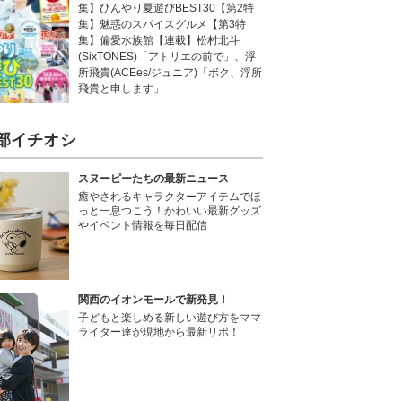
集】ひんやり夏遊びBEST30【第2特
集】魅惑のスパイスグルメ【第3特
集】偏愛水族館【連載】松村北斗
(SixTONES)「アトリエの前で」、浮
所飛貴(ACEes/ジュニア)「ボク、浮所
飛貴と申します」
部イチオシ
スヌーピーたちの最新ニュース
癒やされるキャラクターアイテムでほ
っと一息つこう！かわいい最新グッズ
やイベント情報を毎日配信
関西のイオンモールで新発見！
子どもと楽しめる新しい遊び方をママ
ライター達が現地から最新リポ！