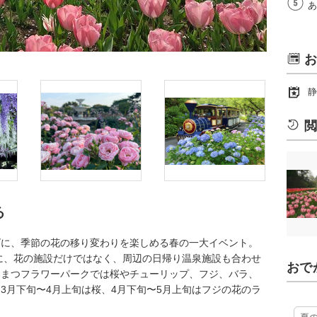
あ
お
静
閲
る
ズに、季節の花の移り変わりを楽しめる春の一大イベント。
マに、花の施設だけではなく、周辺の日帰り温泉施設も合わせ
おで
ままつフラワーパークでは桜やチューリップ、フジ、バラ、
3月下旬〜4月上旬は桜、4月下旬〜5月上旬はフジの花のラ