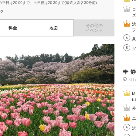
日は20:00まで、土日祝は20:30まで(最終入園各30分前)
ロ
ク
ズ
浜
その他の
料金
地図
フ
イベント
夏
グ
静
8月
M
山
外
エ
浜