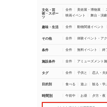
全件
美術展・博物展
文化・芸
術・スポー
映画イベント
舞台・演
ツ
全件
動物関連イベント
趣味・生活
全件
体験イベント・ア
その他
全件
無料イベント
終
条件
全件
アミューズメント
施設条件
全件
子供と
恋人・夫
タグ
目的別
食べる
遊ぶ
観る・学
時間別
午前中
お昼
夕方・夜