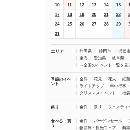
10
11
12
13
14
15
17
18
19
20
21
22
24
25
26
27
28
29
31
エリア
静岡県
静岡市
浜松
東海
愛知県
岐阜県
→全国のイベント一覧を見
全件
花見
花火
紅
季節のイベ
ント
ライトアップ
年中行事
クリスマスイベント
福
全件
祭り
フェスティ
祭り
全件
バーゲンセール
食べる・買
う
物産展・観光フェア
商