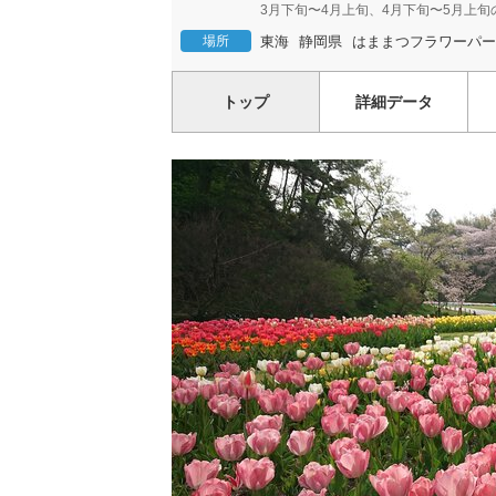
3月下旬〜4月上旬、4月下旬〜5月上旬の平
場所
東海
静岡県
はままつフラワーパー
トップ
詳細データ