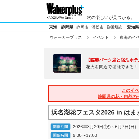
次の楽しいが見つかる。
東海
静岡県
静岡市
浜松市
御殿場市
愛知県
ウォーカープラス
イベント
東海のイ
【臨港パーク席と宿泊ホテ
花火を間近で堪能できる！
このイベ
静岡県の花・自然の
浜名湖花フェスタ2026 in 
2026年3月20日(祝)～6月7日(日)
開催期間
9:00〜17:00
開催時間