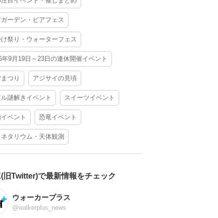
の注目イベント・催しまとめ
アガーデン・ビアフェス
かけ祭り・ウォーターフェス
26年9月19日～23日の連休開催イベント
夕まつり
アジサイの見頃
アル謎解きイベント
スイーツイベント
酒イベント
恐竜イベント
ラネタリウム・天体観測
X(旧Twitter)で最新情報をチェック
ウォーカープラス
@walkerplus_news