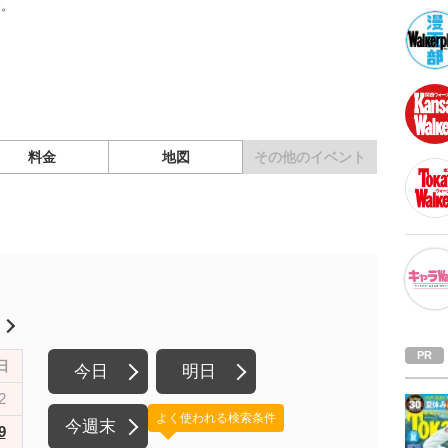
す。
料金
地図
その他の
イベント
月
日
今日
明日
2
よく使われる検索条件
今週末
9