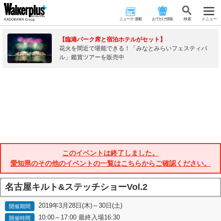
ニュース･連載
おでかけ情報
検 索
メニュー
【臨港パーク席と宿泊ホテルがセット】
花火を間近で堪能できる！「みなとみらいフェスティバ
ル」鑑賞ツアーを販売中
このイベントは終了しました。
愛知県のその他のイベントの一覧はこちらからご確認ください。
名古屋キルト&ステッチショーVol.2
2019年3月28日(木)～30日(土)
開催期間
10:00～17:00 最終入場16:30
開催時間