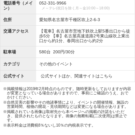
電話番号（メイ
052-331-9966
ン）
メ～テレ(祝日を除く月～金10:00～18:00)
住所
愛知県名古屋市千種区吹上2-6-3
交通アクセス
【電車】名古屋市営地下鉄吹上駅5番出口から徒
歩5分 【車】名古屋高速道路2号東山線吹上東出
口から約1分、春岡出口から約2分
駐車場
580台 200円/30分
カテゴリ
その他のイベント
公式サイト
公式サイトほか、関連サイトはこちら
※掲載情報は2019年2月時点のものです。随時更新をしておりますが内容
が変更となっている場合がありますので、事前にご確認のうえ、おで
かけください。
※自然災害の影響やその他諸事情により、イベントの開催情報、施設の
営業時間、植物の開花・見頃期間などは変更になる場合があります。
※掲載されている画像は取材先から本ページへの掲載の許諾をいただ
き、提供されたものとなります。画像の無断転載(二次使用)は禁止で
す。
※表示料金は消費税8％ないし10％の内税表示です。