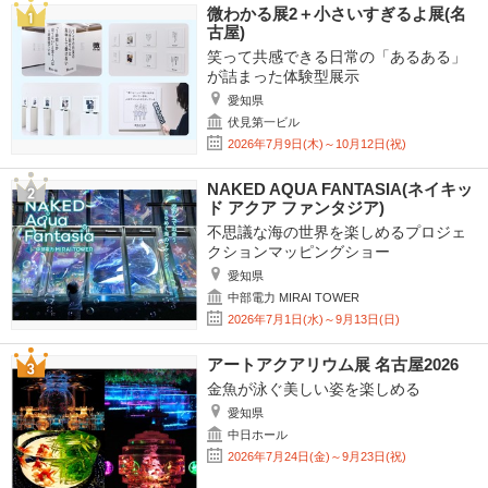
微わかる展2＋小さいすぎるよ展(名
古屋)
笑って共感できる日常の「あるある」
が詰まった体験型展示
愛知県
伏見第一ビル
2026年7月9日(木)～10月12日(祝)
NAKED AQUA FANTASIA(ネイキッ
ド アクア ファンタジア)
不思議な海の世界を楽しめるプロジェ
クションマッピングショー
愛知県
中部電力 MIRAI TOWER
2026年7月1日(水)～9月13日(日)
アートアクアリウム展 名古屋2026
金魚が泳ぐ美しい姿を楽しめる
愛知県
中日ホール
2026年7月24日(金)～9月23日(祝)