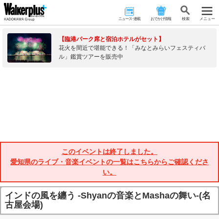
ニュース･連載
おでかけ情報
検 索
メニュー
【臨港パーク席と宿泊ホテルがセット】
花火を間近で堪能できる！「みなとみらいフェスティバ
ル」鑑賞ツアーを販売中
このイベントは終了しました。
愛知県のライブ・音楽イベントの一覧はこちらからご確認くださ
い。
インドの風を纏う -Shyanの音楽とMashaの舞い-(名
古屋会場)