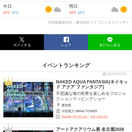
今日
明日
33℃
26℃
34℃
26℃
天気情報提供元：株式会社ライフビジネスウェザー
ポストする
シェア
友だちに送る
イベントランキング
2026年8月9日
NAKED AQUA FANTASIA(ネイキッ
ド アクア ファンタジア)
不思議な海の世界を楽しめるプロジェ
クションマッピングショー
愛知県
中部電力 MIRAI TOWER
2026年7月1日(水)～9月13日(日)
アートアクアリウム展 名古屋2026