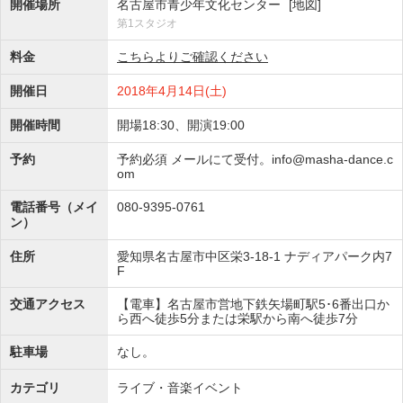
開催場所
名古屋市青少年文化センター
[地図]
第1スタジオ
料金
こちらよりご確認ください
開催日
2018年4月14日(土)
開催時間
開場18:30、開演19:00
予約
予約必須 メールにて受付。info@masha-dance.c
om
電話番号（メイ
080-9395-0761
ン）
住所
愛知県名古屋市中区栄3-18-1 ナディアパーク内7
F
交通アクセス
【電車】名古屋市営地下鉄矢場町駅5･6番出口か
ら西へ徒歩5分または栄駅から南へ徒歩7分
駐車場
なし。
カテゴリ
ライブ・音楽イベント