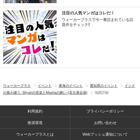
注目の人気マンガはコレだ！
ウォーカープラスで今一番読まれている話
題作をチェック!!
ウォーカープラス
イベント
東海のイベント
愛知県のイベント
インド
の風を纏う -Shyanの音楽とMashaの舞い-(名古屋会場)
地図詳細
利用規約
プライバシーポリシー
推奨環境
お問い合わせ
ウォーカープラスとは
Webプッシュ通知について