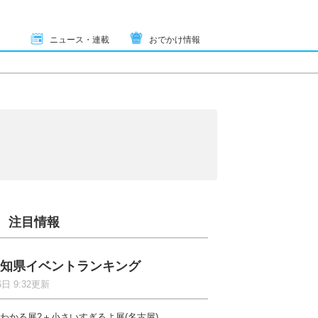
ニュース・連載
おでかけ情報
注目情報
知県イベントランキング
6日 9:32更新
わかる展2＋小さいすぎるよ展(名古屋)