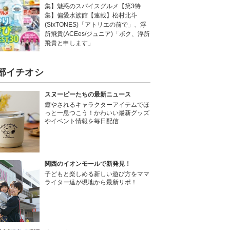
集】魅惑のスパイスグルメ【第3特
集】偏愛水族館【連載】松村北斗
(SixTONES)「アトリエの前で」、浮
所飛貴(ACEes/ジュニア)「ボク、浮所
飛貴と申します」
部イチオシ
スヌーピーたちの最新ニュース
癒やされるキャラクターアイテムでほ
っと一息つこう！かわいい最新グッズ
やイベント情報を毎日配信
関西のイオンモールで新発見！
子どもと楽しめる新しい遊び方をママ
ライター達が現地から最新リポ！