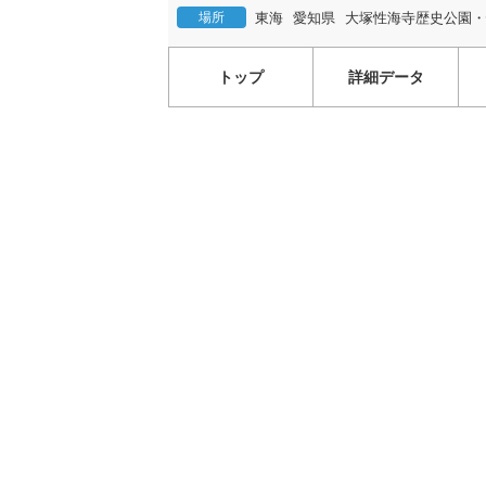
場所
東海
愛知県
大塚性海寺歴史公園・
トップ
詳細データ