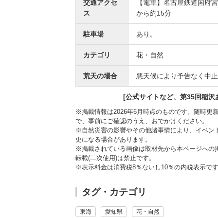
交通アクセ
【電車】名古屋鉄道国府宮
ス
から約15分
駐車場
あり。
カテゴリ
花・自然
荒天の場合
悪天候により予告なく中止
[公式サイトなど、第35回稲
※掲載情報は2026年6月時点のものです。随時
で、事前にご確認のうえ、おでかけください。
※自然災害の影響やその他諸事情により、イベン
更になる場合があります。
※掲載されている画像は取材先から本ページへの
転載(二次使用)は禁止です。
※表示料金は消費税8％ないし10％の内税表示で
タグ・カテゴリ
東海
愛知県
花・自然