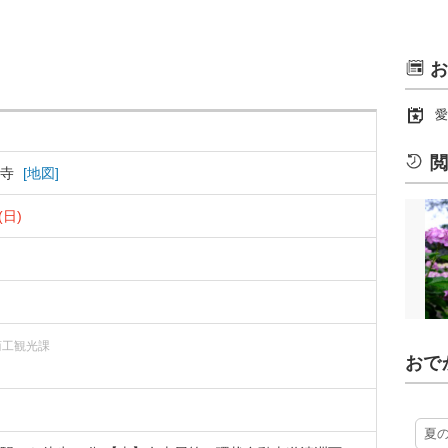
お
愛
閲
海寺
[地図]
(日)
商工観光課
おで
夏