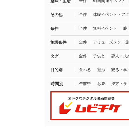
全件
動物関連イベント
趣味・生活
全件
体験イベント・ア
その他
全件
無料イベント
終
条件
全件
アミューズメント
施設条件
全件
子供と
恋人・夫
タグ
目的別
食べる
遊ぶ
観る・学
時間別
午前中
お昼
夕方・夜