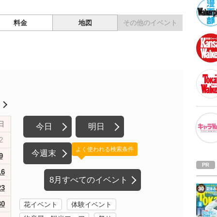
料金
地図
その他の
イベント
月
日
今日
明日
2
よく使われる検索条件
今週末
9
16
8月すべてのイベント
23
30
花イベント
体験イベント