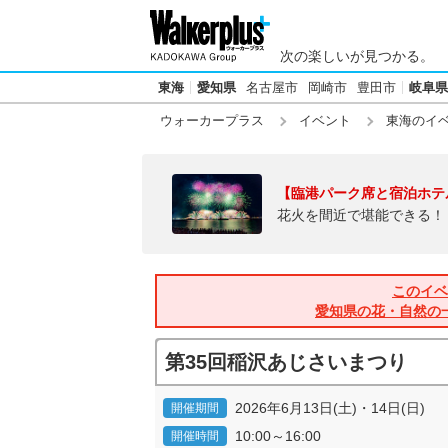
次の楽しいが見つかる。
東海
愛知県
名古屋市
岡崎市
豊田市
岐阜県
ウォーカープラス
イベント
東海のイ
【臨港パーク席と宿泊ホテ
花火を間近で堪能できる！
このイベ
愛知県の花・自然の
第35回稲沢あじさいまつり
2026年6月13日(土)・14日(日)
開催期間
10:00～16:00
開催時間