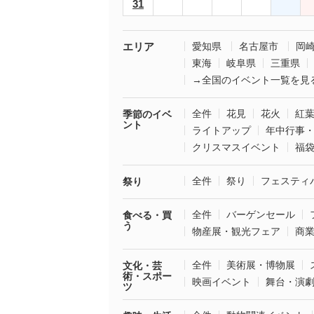
31
エリア
愛知県
名古屋市
岡
東海
岐阜県
三重県
→全国のイベント一覧を見
全件
花見
花火
紅
季節のイベ
ント
ライトアップ
年中行事
クリスマスイベント
福
全件
祭り
フェスティ
祭り
全件
バーゲンセール
食べる・買
う
物産展・観光フェア
商
全件
美術展・博物展
文化・芸
術・スポー
映画イベント
舞台・演
ツ