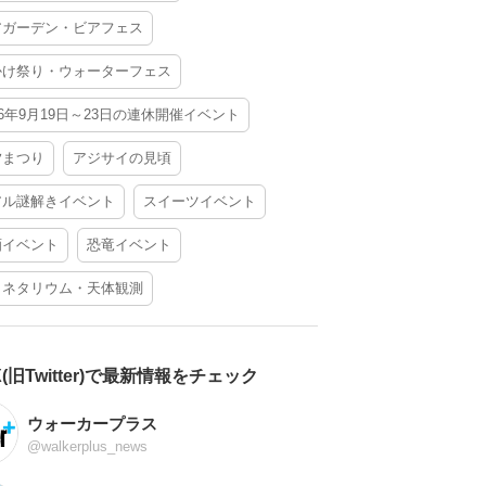
アガーデン・ビアフェス
かけ祭り・ウォーターフェス
26年9月19日～23日の連休開催イベント
夕まつり
アジサイの見頃
アル謎解きイベント
スイーツイベント
酒イベント
恐竜イベント
ラネタリウム・天体観測
X(旧Twitter)で最新情報をチェック
ウォーカープラス
@walkerplus_news