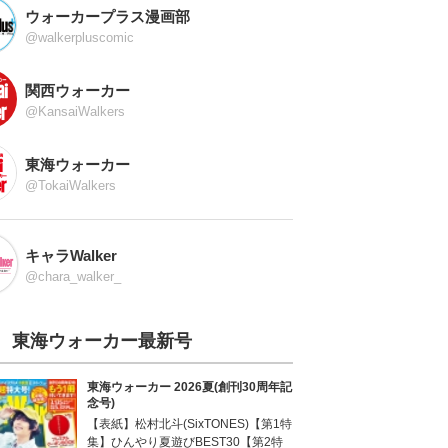
ウォーカープラス漫画部
@walkerpluscomic
関西ウォーカー
@KansaiWalkers
東海ウォーカー
@TokaiWalkers
キャラWalker
@chara_walker_
東海ウォーカー最新号
東海ウォーカー 2026夏(創刊30周年記
念号)
【表紙】松村北斗(SixTONES)【第1特
集】ひんやり夏遊びBEST30【第2特