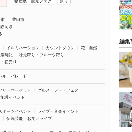
物産展・観光フェア
祭り
崎市
豊田市
静岡県
る
編集
葉
イルミネーション
カウントダウン
花・自然
・歳時記
味覚狩り・フルーツ狩り
袋・初売り
バル・パレード
フリーマーケット
グルメ・フードフェス
業施設イベント
スポーツイベント
ライブ・音楽イベント
劇
伝統芸能・お笑いライブ