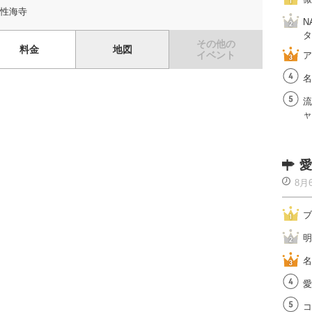
性海寺
N
タ
その他の
料金
地図
イベント
ア
名
流
ャ
愛
8月
ブ
明
名
愛
コ