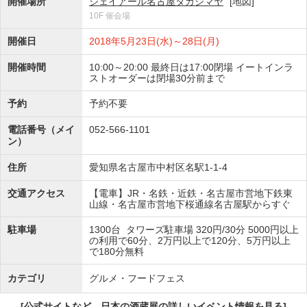
開催場所
ジェイアール名古屋タカシマヤ
[地図]
10F 催会場
開催日
2018年5月23日(水)～28日(月)
開催時間
10:00～20:00 最終日は17:00閉場 イートインラ
ストオーダーは閉場30分前まで
予約
予約不要
電話番号（メイ
052-566-1101
ン）
住所
愛知県名古屋市中村区名駅1-1-4
交通アクセス
【電車】JR・名鉄・近鉄・名古屋市営地下鉄東
山線・名古屋市営地下桜通線名古屋駅からすぐ
駐車場
1300台 タワーズ駐車場 320円/30分 5000円以上
の利用で60分、2万円以上で120分、5万円以上
で180分無料
カテゴリ
グルメ・フードフェス
[公式サイトなど、日本の酒蔵展の詳しいイベント情報を見る]