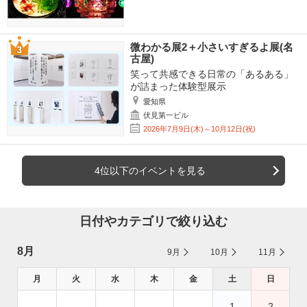
微わかる展2＋小さいすぎるよ展(名
古屋)
笑って共感できる日常の「あるある」
が詰まった体験型展示
愛知県
伏見第一ビル
2026年7月9日(木)～10月12日(祝)
4位以下のイベントを見る
日付やカテゴリで絞り込む
8月
9月
10月
11月
月
火
水
木
金
土
日
1
2