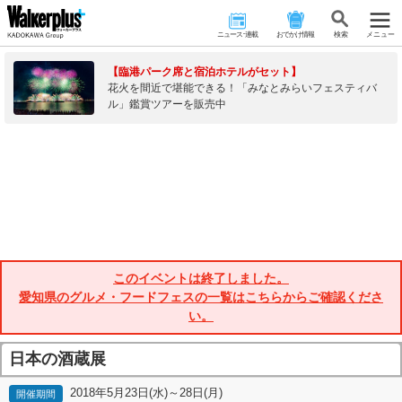
ニュース･連載
おでかけ情報
検 索
メニュー
【臨港パーク席と宿泊ホテルがセット】
花火を間近で堪能できる！「みなとみらいフェスティバ
ル」鑑賞ツアーを販売中
このイベントは終了しました。
愛知県のグルメ・フードフェスの一覧はこちらからご確認くださ
い。
日本の酒蔵展
2018年5月23日(水)～28日(月)
開催期間