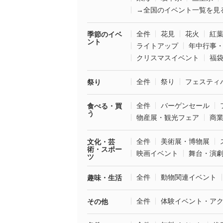
→全国のイベント一覧を見
全件
花見
花火
紅
季節のイベ
ント
ライトアップ
年中行事
クリスマスイベント
福
全件
祭り
フェスティ
祭り
全件
バーゲンセール
食べる・買
う
物産展・観光フェア
商
全件
美術展・博物展
文化・芸
術・スポー
映画イベント
舞台・演
ツ
全件
動物関連イベント
趣味・生活
全件
体験イベント・ア
その他