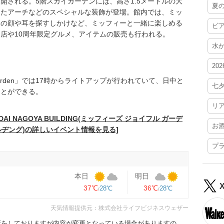
開される。5階スカイガーデンには、高さ1.5メートルの大
夏
ったアーチなどのスペシャルな装飾が登場。館内では、ミッ
ーの顔や耳を探すしかけなど、ミッフィーと一緒に楽しめる
ビ
店や10周年限定グルメ、アイテムの販売も行われる。
水
20
ul garden」では17時からライトアップが行われていて、日中と
七
ことができる。
リ
 in DAI NAGOYA BUILDING(ミッフィーズ ジョイフル ガーデ
お
ビルヂング)の詳しいイベント情報を見る]
プ
本日
明日
37℃
36℃
28℃
28℃
天気情報提供元：株式会社ライフビジネスウェザー
更新をしておりますが内容が変更となっている場合がありますの