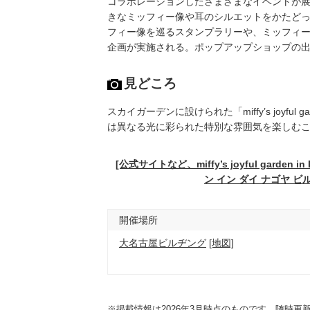
コラボレーションしたさまざまなイベントが展
きなミッフィー像や耳のシルエットをかたど
フィー像を巡るスタンプラリーや、ミッフィ
企画が実施される。ポップアップショップの出
見どころ
スカイガーデンに設けられた「miffy’s joyf
は異なる光に彩られた特別な雰囲気を楽しむ
[公式サイトなど、miffy’s joyful garden
ン イン ダイ ナゴヤ 
開催場所
大名古屋ビルヂング
[地図]
※掲載情報は2026年3月時点のものです。随時