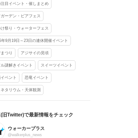
の注目イベント・催しまとめ
アガーデン・ビアフェス
かけ祭り・ウォーターフェス
26年9月19日～23日の連休開催イベント
夕まつり
アジサイの見頃
アル謎解きイベント
スイーツイベント
酒イベント
恐竜イベント
ラネタリウム・天体観測
X(旧Twitter)で最新情報をチェック
ウォーカープラス
@walkerplus_news