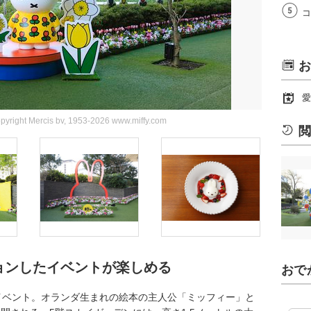
コ
お
愛
copyright Mercis bv, 1953-2026 www.miffy.com
閲
ョンしたイベントが楽しめる
おで
イベント。オランダ生まれの絵本の主人公「ミッフィー」と