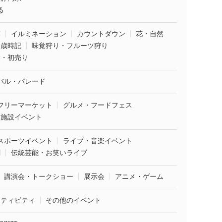
る
葉
イルミネーション
カウントダウン
花・自然
・歳時記
味覚狩り・フルーツ狩り
袋・初売り
バル・パレード
フリーマーケット
グルメ・フードフェス
業施設イベント
スポーツイベント
ライブ・音楽イベント
劇
伝統芸能・お笑いライブ
講演会・トークショー
展示会
アニメ・ゲーム
クティビティ
その他のイベント