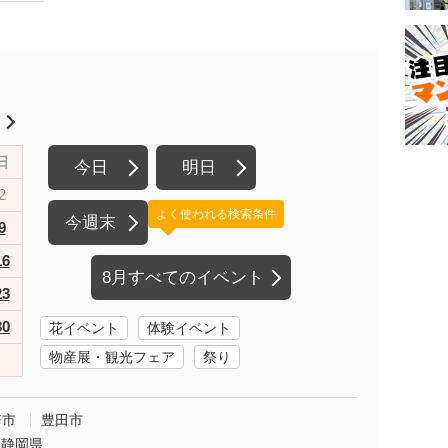
月
日
今日
明日
2
よく使われる検索条件
今週末
9
16
8月すべてのイベント
23
30
花イベント
体験イベント
物産展・観光フェア
祭り
崎市
豊田市
静岡県