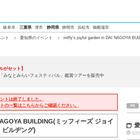
岐阜市
三重県
津市
静岡県
静岡市
浜松市
御殿場市
ベント
愛知県のイベント
miffy’s joyful garden in DAI NA
ルがセット】
「みなとみらいフェスティバル」鑑賞ツアーを販売中
ントは終了しました。
トの一覧はこちらからご確認ください。
 DAI NAGOYA BUILDING(ミッフィーズ ジョイ
愛
 ビルヂング)
8月