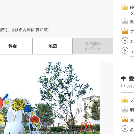
N
タ
微
,
知県)
近鉄名古屋駅(愛知県)
ア
名
その他の
料金
地図
イベント
リ
ウ
愛
8月
ブ
明
愛
名