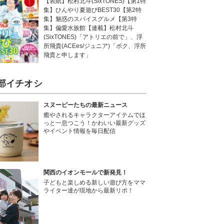
【表紙】松村北斗(SixTONES)【第1特
集】ひんやり夏遊びBEST30【第2特
集】魅惑のスパイスグルメ【第3特
集】偏愛水族館【連載】松村北斗
(SixTONES)「アトリエの前で」、浮
所飛貴(ACEes/ジュニア)「ボク、浮所
飛貴と申します」
部イチオシ
スヌーピーたちの最新ニュース
癒やされるキャラクターアイテムでほ
っと一息つこう！かわいい最新グッズ
やイベント情報を毎日配信
関西のイオンモールで新発見！
子どもと楽しめる新しい遊び方をママ
ライター達が現地から最新リポ！