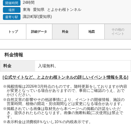
24時間
開催時間
東海
愛知県
とよかわ桜トンネル
場所
諏訪町駅(愛知県)
最寄り駅
その他の
トップ
詳細データ
料金
地図
イベント
料金情報
料金
入場無料。
[公式サイトなど、とよかわ桜トンネルの詳しいイベント情報を見る]
※掲載情報は2026年3月時点のものです。随時更新をしておりますが内容
が変更となっている場合がありますので、事前にご確認のうえ、おで
かけください。
※自然災害の影響やその他諸事情により、イベントの開催情報、施設の
営業時間、植物の開花・見頃期間などは変更になる場合があります。
※掲載されている画像は取材先から本ページへの掲載の許諾をいただ
き、提供されたものとなります。画像の無断転載(二次使用)は禁止で
す。
※表示料金は消費税8％ないし10％の内税表示です。