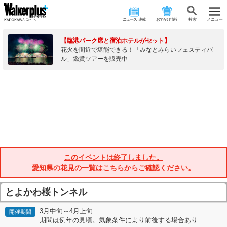
ニュース･連載
おでかけ情報
検 索
メニュー
【臨港パーク席と宿泊ホテルがセット】
花火を間近で堪能できる！「みなとみらいフェスティバ
ル」鑑賞ツアーを販売中
このイベントは終了しました。
愛知県の花見の一覧はこちらからご確認ください。
とよかわ桜トンネル
3月中旬～4月上旬
開催期間
期間は例年の見頃。気象条件により前後する場合あり