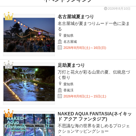
2026年8月10日
名古屋城夏まつり
名古屋城が夏まつりムード一色に染ま
る
愛知県
名古屋城
2026年8月8日(土)～16日(日)
足助夏まつり
万灯と花火が彩る山里の夏、伝統息づ
く祭り
愛知県
香嵐渓
2026年8月8日(土)～15日(土)
NAKED AQUA FANTASIA(ネイキッ
ド アクア ファンタジア)
不思議な海の世界を楽しめるプロジェ
クションマッピングショー