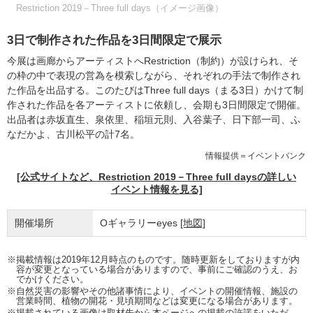
Restriction 2019－Three full days（イメージ画像）
3日で制作された作品を3日間限定で展示
今展は画廊からアーティストへRestriction（制約）が設けられ、そ
の枠の中で表現の営為を模索しながら、それぞれの手法で制作され
た作品を出品する。このたびはThree full days（まる3日）かけて制
作された作品を各アーティストに依頼し、会期も3日間限定で開催。
出品者は赤坂直生、泉依里、稲垣元則、入谷葉子、日下部一司、ふ
なだかよ、古川松平の計7名。
情報提供＝イベントバンク
[公式サイトなど、Restriction 2019－Three full daysの詳しい
イベント情報を見る]
開催場所
Oギャラリーeyes
[地図]
※掲載情報は2019年12月時点のものです。随時更新をしておりますが内
容が変更となっている場合がありますので、事前にご確認のうえ、お
でかけください。
※自然災害の影響やその他諸事情により、イベントの開催情報、施設の
営業時間、植物の開花・見頃期間などは変更になる場合があります。
※掲載されている画像は取材先から本ページへの掲載の許諾をいただ