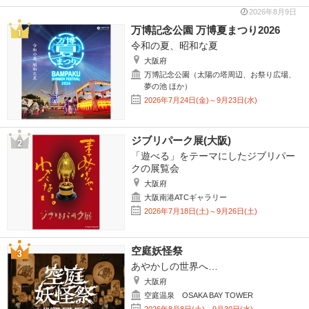
2026年8月9日
万博記念公園 万博夏まつり2026
令和の夏、昭和な夏
大阪府
万博記念公園（太陽の塔周辺、お祭り広場、
夢の池 ほか）
2026年7月24日(金)～9月23日(水)
ジブリパーク展(大阪)
「遊べる」をテーマにしたジブリパー
クの展覧会
大阪府
大阪南港ATCギャラリー
2026年7月18日(土)～9月26日(土)
空庭妖怪祭
あやかしの世界へ…
大阪府
空庭温泉 OSAKA BAY TOWER
2026年8月8日(土)～9月30日(水)