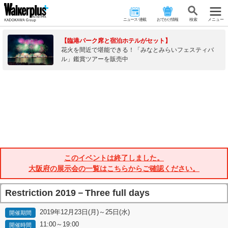
ニュース･連載
おでかけ情報
検 索
メニュー
【臨港パーク席と宿泊ホテルがセット】
花火を間近で堪能できる！「みなとみらいフェスティバ
ル」鑑賞ツアーを販売中
このイベントは終了しました。
大阪府の展示会の一覧はこちらからご確認ください。
Restriction 2019－Three full days
2019年12月23日(月)～25日(水)
開催期間
11:00～19:00
開催時間