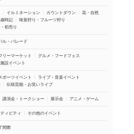
葉
イルミネーション
カウントダウン
花・自然
・歳時記
味覚狩り・フルーツ狩り
袋・初売り
バル・パレード
フリーマーケット
グルメ・フードフェス
業施設イベント
スポーツイベント
ライブ・音楽イベント
劇
伝統芸能・お笑いライブ
講演会・トークショー
展示会
アニメ・ゲーム
クティビティ
その他のイベント
了間際