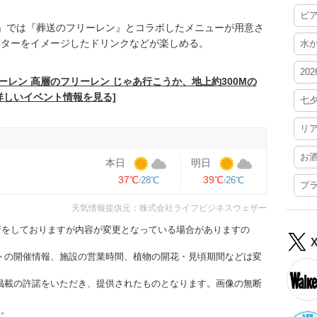
ビ
 300」では『葬送のフリーレン』とコラボしたメニューが用意さ
クターをイメージしたドリンクなどが楽しめる。
水
20
ーレン 高層のフリーレン じゃあ行こうか、地上約300Mの
詳しいイベント情報を見る]
七
リ
お
本日
明日
37℃
39℃
28℃
26℃
プ
天気情報提供元：株式会社ライフビジネスウェザー
更新をしておりますが内容が変更となっている場合がありますの
トの開催情報、施設の営業時間、植物の開花・見頃期間などは変
掲載の許諾をいただき、提供されたものとなります。画像の無断
す。