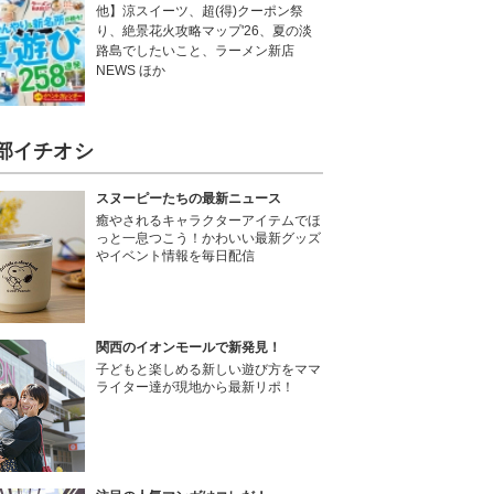
他】涼スイーツ、超(得)クーポン祭
り、絶景花火攻略マップ'26、夏の淡
路島でしたいこと、ラーメン新店
NEWS ほか
部イチオシ
スヌーピーたちの最新ニュース
癒やされるキャラクターアイテムでほ
っと一息つこう！かわいい最新グッズ
やイベント情報を毎日配信
関西のイオンモールで新発見！
子どもと楽しめる新しい遊び方をママ
ライター達が現地から最新リポ！