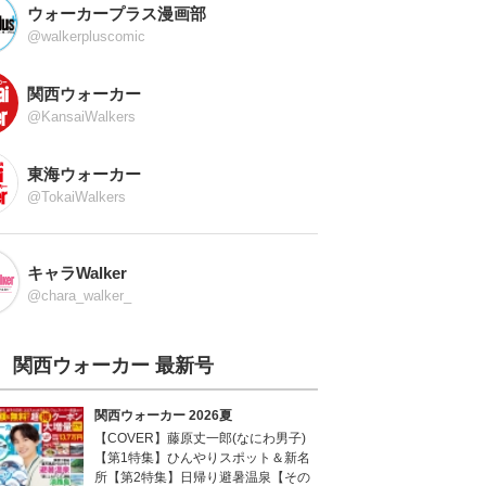
ウォーカープラス漫画部
@walkerpluscomic
関西ウォーカー
@KansaiWalkers
東海ウォーカー
@TokaiWalkers
キャラWalker
@chara_walker_
関西ウォーカー 最新号
関西ウォーカー 2026夏
【COVER】藤原丈一郎(なにわ男子)
【第1特集】ひんやりスポット＆新名
所【第2特集】日帰り避暑温泉【その