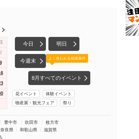
月
日
今日
明日
2
よく使われる検索条件
今週末
9
16
8月すべてのイベント
23
30
花イベント
体験イベント
物産展・観光フェア
祭り
豊中市
吹田市
枚方市
奈良県
和歌山県
滋賀県
る