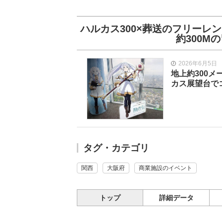
ハルカス300×葬送のフリーレ
約300M
2026年6月5日
地上約300
カス展望台で
タグ・カテゴリ
関西
大阪府
商業施設のイベント
トップ
詳細データ