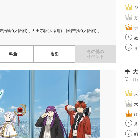
ジ
万
ホ
,
,
,
野橋駅(大阪府)
天王寺駅(大阪府)
阿倍野駅(大阪府)
微
リ
その他の
料金
地図
イベント
大
8月
大
大
ひ
茨
明