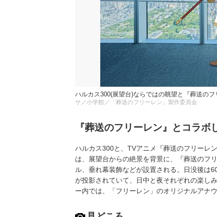
ハルカス300(展望台)ならではの眺望と『葬送
サ／小学館／「葬送のフリーレン」製作委員会
『葬送のフリーレン』とコラボ
ハルカス300と、TVアニメ『葬送のフリーレ
は、展望台からの絶景を背景に、『葬送のフ
ル、垂れ幕装飾などが設置される。日没後は6
が投影されていて、日中と夜それぞれの楽しみ
ー内では、「フリーレン」のオリジナルアナ
見どころ