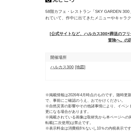
58階カフェ・レストラン「SKY GARDEN
れていて、作中に出てきたメニューやキャラ
[公式サイトなど、ハルカス300×葬送のフリ
冒険へ。の
開催場所
ハルカス300
[地図]
※掲載情報は2026年4月時点のものです。随時
で、事前にご確認のうえ、おでかけください。
※自然災害の影響やその他諸事情により、イベン
更になる場合があります。
※掲載されている画像は取材先から本ページへの
転載(二次使用)は禁止です。
※表示料金は消費税8％ないし10％の内税表示で