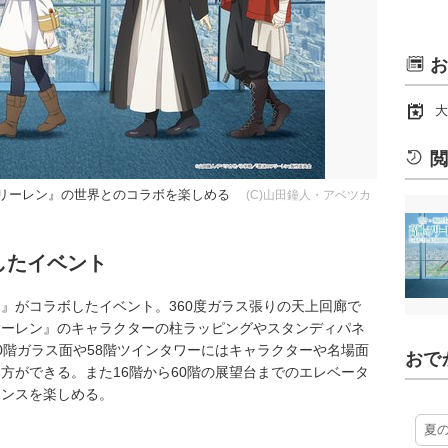
お
大
閲
のフリーレン』の世界とのコラボを楽しめる
(C)山田鐘人・アベツカ
したイベント
ン』がコラボしたイベント。360度ガラス張りの天上回廊で
リーレン』のキャラクターの柱ラッピングやスタンディパネ
0階ガラス面や58階ツインタワーにはキャラクターや名場面
おで
方ができる。また16階から60階の展望台までのエレベータ
ウンスを楽しめる。
夏