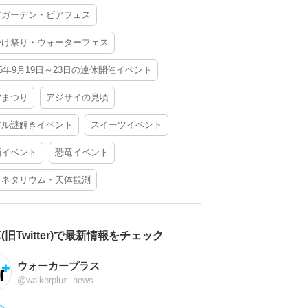
アガーデン・ビアフェス
かけ祭り・ウォーターフェス
26年9月19日～23日の連休開催イベント
夕まつり
アジサイの見頃
アル謎解きイベント
スイーツイベント
酒イベント
恐竜イベント
ラネタリウム・天体観測
X(旧Twitter)で最新情報をチェック
ウォーカープラス
@walkerplus_news