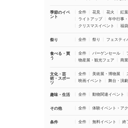
全件
花見
花火
紅
季節のイベ
ント
ライトアップ
年中行事
クリスマスイベント
福
全件
祭り
フェスティ
祭り
全件
バーゲンセール
食べる・買
う
物産展・観光フェア
商
全件
美術展・博物展
文化・芸
術・スポー
映画イベント
舞台・演
ツ
全件
動物関連イベント
趣味・生活
全件
体験イベント・ア
その他
全件
無料イベント
終
条件