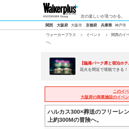
次の楽しいが見つかる。
関西
大阪府
大阪市
京都府
兵庫県
神戸市
ウォーカープラス
イベント
関西のイ
へ。
【臨港パーク席と宿泊ホテ
花火を間近で堪能できる！
このイベ
大阪府の商業施設のイベン
ハルカス300×葬送のフリーレ
上約300Mの冒険へ。