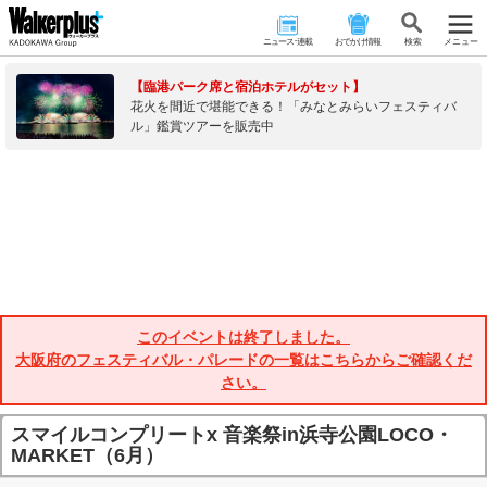
ニュース･連載
おでかけ情報
検 索
メニュー
【臨港パーク席と宿泊ホテルがセット】
花火を間近で堪能できる！「みなとみらいフェスティバ
ル」鑑賞ツアーを販売中
このイベントは終了しました。
大阪府のフェスティバル・パレードの一覧はこちらからご確認くだ
さい。
スマイルコンプリートx 音楽祭in浜寺公園LOCO・
MARKET（6月）