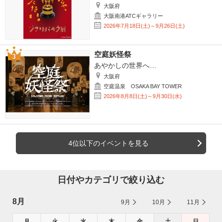
大阪府
大阪南港ATCギャラリー
2026年7月18日(土)～9月26日(土)
空庭妖怪祭
あやかしの世界へ…
大阪府
空庭温泉 OSAKA BAY TOWER
2026年8月8日(土)～9月30日(水)
4位以下のイベントを見る
日付やカテゴリで絞り込む
8月
9月
10月
11月
月
火
水
木
金
土
日