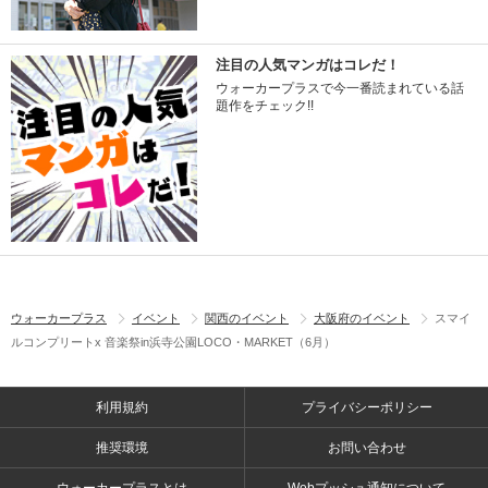
注目の人気マンガはコレだ！
ウォーカープラスで今一番読まれている話
題作をチェック!!
ウォーカープラス
イベント
関西のイベント
大阪府のイベント
スマイ
ルコンプリートx 音楽祭in浜寺公園LOCO・MARKET（6月）
利用規約
プライバシーポリシー
推奨環境
お問い合わせ
ウォーカープラスとは
Webプッシュ通知について