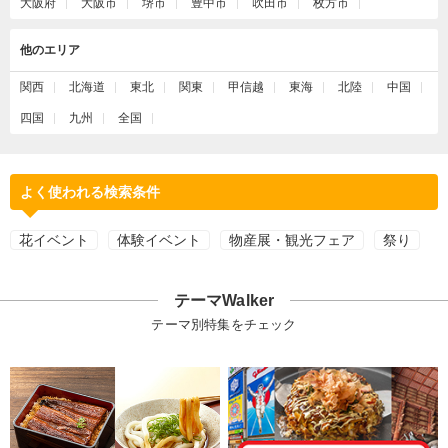
大阪府
大阪市
堺市
豊中市
吹田市
枚方市
他のエリア
関西
北海道
東北
関東
甲信越
東海
北陸
中国
四国
九州
全国
よく使われる検索条件
花イベント
体験イベント
物産展・観光フェア
祭り
テーマWalker
テーマ別特集をチェック