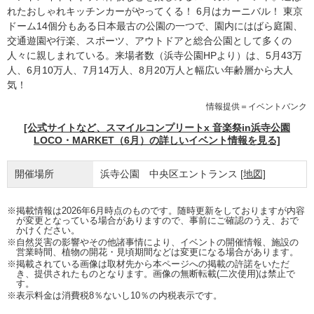
れたおしゃれキッチンカーがやってくる！ 6月はカーニバル！ 東京
ドーム14個分もある日本最古の公園の一つで、園内にはばら庭園、
交通遊園や行楽、スポーツ、アウトドアと総合公園として多くの
人々に親しまれている。来場者数（浜寺公園HPより）は、5月43万
人、6月10万人、7月14万人、8月20万人と幅広い年齢層から大人
気！
情報提供＝イベントバンク
[公式サイトなど、スマイルコンプリートx 音楽祭in浜寺公園
LOCO・MARKET（6月）の詳しいイベント情報を見る]
開催場所
浜寺公園 中央区エントランス
[地図]
※掲載情報は2026年6月時点のものです。随時更新をしておりますが内容
が変更となっている場合がありますので、事前にご確認のうえ、おで
かけください。
※自然災害の影響やその他諸事情により、イベントの開催情報、施設の
営業時間、植物の開花・見頃期間などは変更になる場合があります。
※掲載されている画像は取材先から本ページへの掲載の許諾をいただ
き、提供されたものとなります。画像の無断転載(二次使用)は禁止で
す。
※表示料金は消費税8％ないし10％の内税表示です。