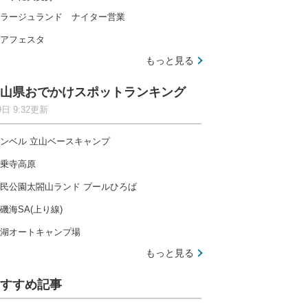
ラージュランド ナイター営業
アフェスタ
もっと見る
山県おでかけスポットランキング
9日 9:32更新
ンベル 立山ベースキャンプ
乗寺高原
民公園太閤山ランド プールひろば
磯海SA(上り線)
湖オートキャンプ場
もっと見る
すすめ記事