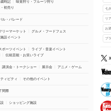
・歳時記
味覚狩り・フルーツ狩り
袋・初売り
七
リ
バル・パレード
お
フリーマーケット
グルメ・フードフェス
業施設イベント
プ
スポーツイベント
ライブ・音楽イベント
劇
伝統芸能・お笑いライブ
講演会・トークショー
展示会
アニメ・ゲーム
クティビティ
その他のイベント
了間際
施設
ショッピング施設