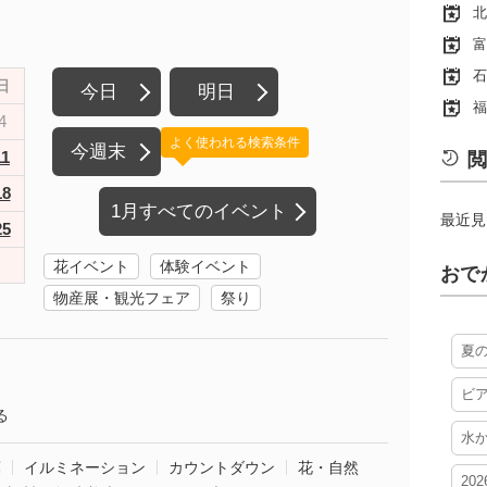
北
富
石
日
今日
明日
福
4
よく使われる検索条件
今週末
11
閲
18
1月すべてのイベント
最近見
25
花イベント
体験イベント
おで
物産展・観光フェア
祭り
夏
ビ
る
水
葉
イルミネーション
カウントダウン
花・自然
20