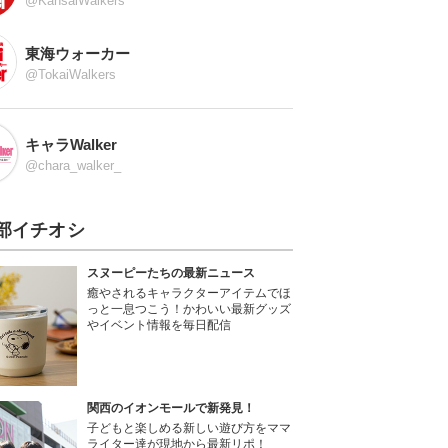
@KansaiWalkers
東海ウォーカー
@TokaiWalkers
キャラWalker
@chara_walker_
部イチオシ
スヌーピーたちの最新ニュース
癒やされるキャラクターアイテムでほ
っと一息つこう！かわいい最新グッズ
やイベント情報を毎日配信
関西のイオンモールで新発見！
子どもと楽しめる新しい遊び方をママ
ライター達が現地から最新リポ！