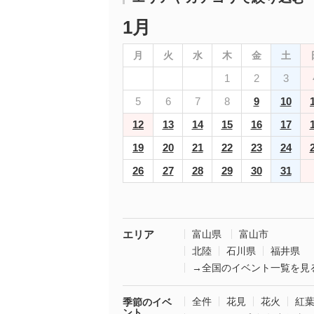
1月
月
火
水
木
金
土
1
2
3
5
6
7
8
9
10
12
13
14
15
16
17
19
20
21
22
23
24
26
27
28
29
30
31
エリア
富山県
富山市
北陸
石川県
福井県
→全国のイベント一覧を見
全件
花見
花火
紅
季節のイベ
ント