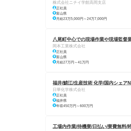
株式会社ニチイ学館高岡支店
正社員
富山県
月給23万5,000円～24万7,000円
八尾町中心での現場作業や現場監督
岡本工業株式会社
正社員
富山県
月給27万円～41万円
福井/鯖江/生産技術 化学/国内シェア
日華化学株式会社
正社員
福井県
年収450万円～600万円
工場内作業/待機寮/日払い/寮費無料/時