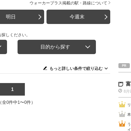
ウォーカープラス掲載の駅・路線について
明日
今週末
お探しください。
目的から探す
もっと詳しい条件で絞り込む
富
1
8月
1（全0件中1〜0件）
リ
本
う
イ