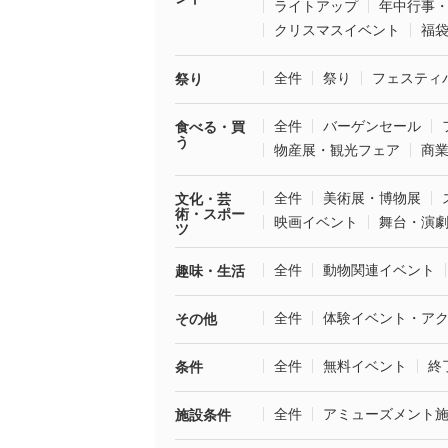
ライトアップ
年中行事
クリスマスイベント
福
全件
祭り
フェスティ
祭り
全件
バーゲンセール
食べる・買
う
物産展・観光フェア
商
全件
美術展・博物展
文化・芸
術・スポー
映画イベント
舞台・演
ツ
全件
動物関連イベント
趣味・生活
全件
体験イベント・ア
その他
全件
無料イベント
終
条件
全件
アミューズメント
施設条件