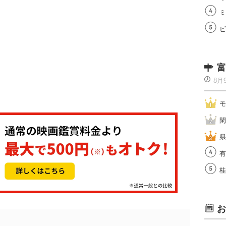
ミ
ビ
富
8月
モ
閑
県
有
桂
お