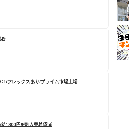
業務
NO1/フレックスあり/プライム市場上場
給1800円/8割入寮希望者