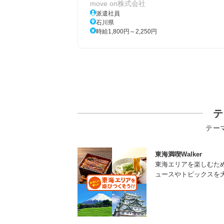
move on株式会社
派遣社員
石川県
時給1,800円～2,250円
テ
テー
東海満喫Walker
東海エリアを楽しむた
ュースやトピックスを