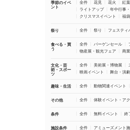
全件
花見
花火
紅
季節のイベ
ント
ライトアップ
年中行事
クリスマスイベント
福
全件
祭り
フェスティ
祭り
全件
バーゲンセール
食べる・買
う
物産展・観光フェア
商
全件
美術展・博物展
文化・芸
術・スポー
映画イベント
舞台・演
ツ
全件
動物関連イベント
趣味・生活
全件
体験イベント・ア
その他
全件
無料イベント
終
条件
全件
アミューズメント
施設条件