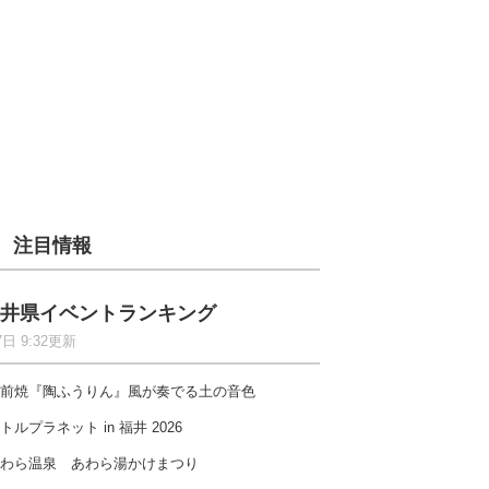
注目情報
井県イベントランキング
7日 9:32更新
前焼『陶ふうりん』風が奏でる土の音色
トルプラネット in 福井 2026
わら温泉 あわら湯かけまつり