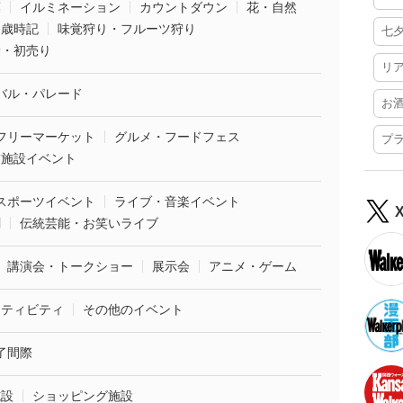
葉
イルミネーション
カウントダウン
花・自然
・歳時記
味覚狩り・フルーツ狩り
七
袋・初売り
リ
バル・パレード
お
フリーマーケット
グルメ・フードフェス
プ
業施設イベント
スポーツイベント
ライブ・音楽イベント
劇
伝統芸能・お笑いライブ
講演会・トークショー
展示会
アニメ・ゲーム
クティビティ
その他のイベント
了間際
施設
ショッピング施設