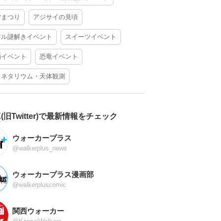
夕まつり
アジサイの見頃
アル謎解きイベント
スイーツイベント
酒イベント
恐竜イベント
ラネタリウム・天体観測
X(旧Twitter)で最新情報をチェック
ウォーカープラス
@walkerplus_news
ウォーカープラス漫画部
@walkerpluscomic
関西ウォーカー