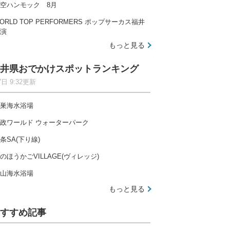
空ハンモック 8月
ORLD TOP PERFORMERS ポップサーカス福井
演
もっと見る
井県おでかけスポットランキング
7日 9:32更新
巣海水浴場
政ワールド ウォーターパーク
条SA(下り線)
のほうかごVILLAGE(ヴィレッジ)
山海水浴場
もっと見る
すすめ記事