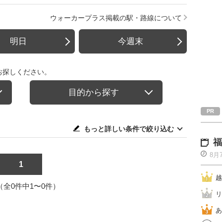
ウォーカープラス掲載の駅・路線について
明日
今週末
お探しください。
目的から探す
もっと詳しい条件で絞り込む
福
8月
1
越
1（全0件中1〜0件）
リ
あ