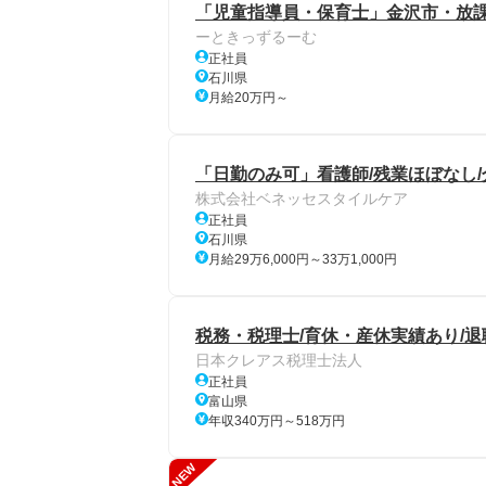
「児童指導員・保育士」金沢市・放
ーときっずるーむ
正社員
石川県
月給20万円～
「日勤のみ可」看護師/残業ほぼなし
株式会社ベネッセスタイルケア
正社員
石川県
月給29万6,000円～33万1,000円
税務・税理士/育休・産休実績あり/退
日本クレアス税理士法人
正社員
富山県
年収340万円～518万円
NEW