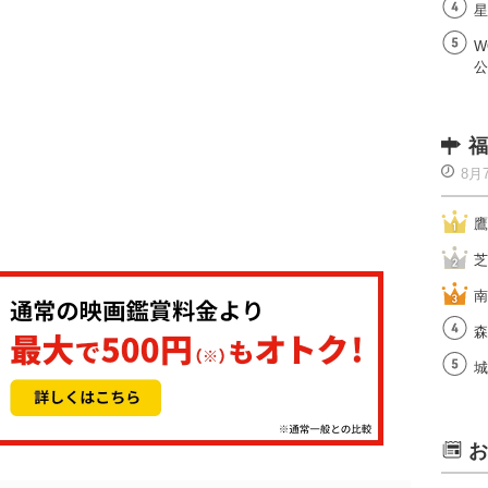
星
W
公
福
8月
鷹
芝
南
森
城
お