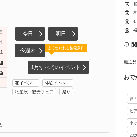
北
富
石
福
日
今日
明日
4
閲
よく使われる検索条件
今週末
11
最近見
18
1月すべてのイベント
25
おで
花イベント
体験イベント
物産展・観光フェア
祭り
夏
ビ
水
る
20