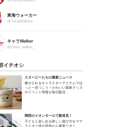
@KansaiWalkers
東海ウォーカー
@TokaiWalkers
キャラWalker
@chara_walker_
部イチオシ
スヌーピーたちの最新ニュース
癒やされるキャラクターアイテムでほ
っと一息つこう！かわいい最新グッズ
やイベント情報を毎日配信
関西のイオンモールで新発見！
子どもと楽しめる新しい遊び方をママ
ライター達が現地から最新リポ！