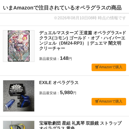
いまAmazonで注目されているオペラグラスの商品
※2026年08月10日08時 時点の情報です
デュエルマスターズ 王道篇 オペラグラス=ド
クラス(コモン) ゴールド・オブ・ハイパーエ
ンジェル（DM24-RP3） | デュエマ 闇文明
クリーチャー
148
新品最安値：
円
Amazonで購入
EXILE オペラグラス
5,980
新品最安値：
円
Amazonで購入
宝塚歌劇団 星組 礼真琴 双眼鏡 ストラップ
オペラグラス 黄色