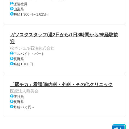
派遣社員
山梨県
時給1,300円～1,625円
ガソスタスタッフ/週2日から/1日3時間から/未経験歓
迎
松本シェル石油株式会社
アルバイト・パート
長野県
時給1,100円
「駅チカ」看護師/内科・外科・その他クリニック
医療法人黎美会
正社員
長野県
月給27万円～