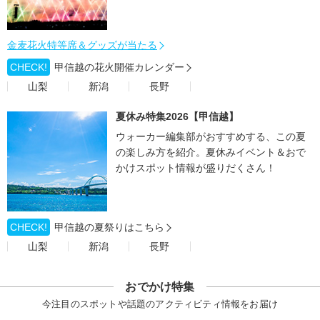
金麦花火特等席＆グッズが当たる
CHECK!
甲信越の花火開催カレンダー
山梨
新潟
長野
夏休み特集2026【甲信越】
ウォーカー編集部がおすすめする、この夏
の楽しみ方を紹介。夏休みイベント＆おで
かけスポット情報が盛りだくさん！
CHECK!
甲信越の夏祭りはこちら
山梨
新潟
長野
おでかけ特集
今注目のスポットや話題のアクティビティ情報をお届け