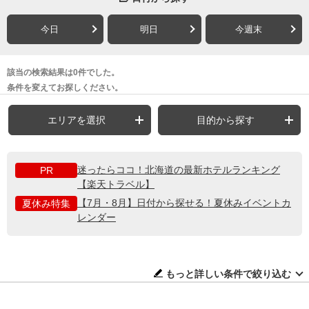
今日
明日
今週末
該当の検索結果は0件でした。
条件を変えてお探しください。
エリアを選択
目的から探す
迷ったらココ！北海道の最新ホテルランキング
PR
【楽天トラベル】
【7月・8月】日付から探せる！夏休みイベントカ
夏休み特集
レンダー
もっと詳しい条件で絞り込む