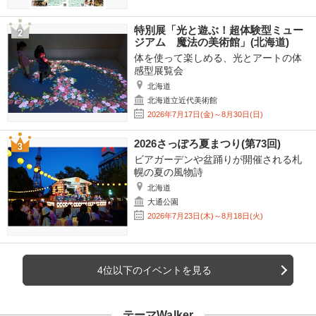
特別展「光と遊ぶ！超体験型ミュー
ジアム 魔法の美術館」(北海道)
体を使って楽しめる、光とアートの体
感型展覧会
北海道
北海道立近代美術館
2026年7月17日(金)～8月30日(日)
2026さっぽろ夏まつり(第73回)
ビアガーデンや盆踊りが開催される札
幌の夏の風物詩
北海道
大通公園
2026年7月23日(木)～8月18日(火)
4位以下のイベントを見る
テーマWalker