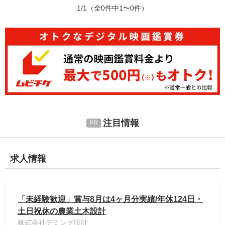
1/1
（全0件中1〜0件）
注目情報
求人情報
「未経験歓迎」賞与8月は4ヶ月分実績/年休124日・
土日祝休の農業土木設計
株式会社デミング設計