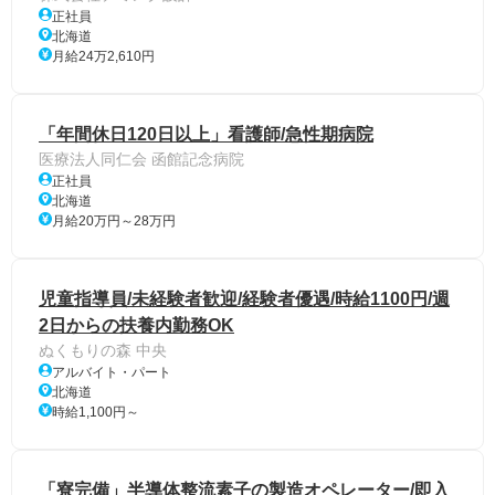
正社員
北海道
月給24万2,610円
「年間休日120日以上」看護師/急性期病院
医療法人同仁会 函館記念病院
正社員
北海道
月給20万円～28万円
児童指導員/未経験者歓迎/経験者優遇/時給1100円/週
2日からの扶養内勤務OK
ぬくもりの森 中央
アルバイト・パート
北海道
時給1,100円～
「寮完備」半導体整流素子の製造オペレーター/即入