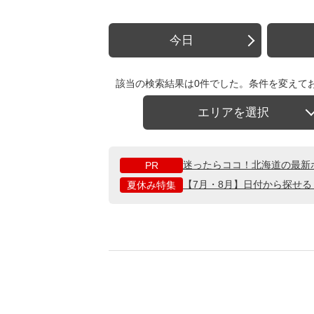
今日
該当の検索結果は0件でした。条件を変えて
エリアを選択
迷ったらココ！北海道の最新
PR
【7月・8月】日付から探せ
夏休み特集