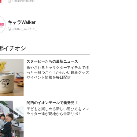
@TokaiWalkers
キャラWalker
@chara_walker_
部イチオシ
スヌーピーたちの最新ニュース
癒やされるキャラクターアイテムでほ
っと一息つこう！かわいい最新グッズ
やイベント情報を毎日配信
関西のイオンモールで新発見！
子どもと楽しめる新しい遊び方をママ
ライター達が現地から最新リポ！