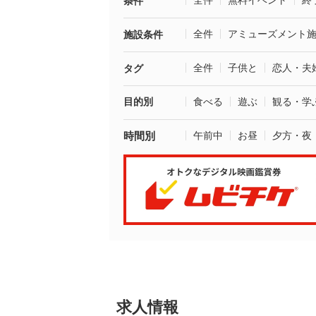
全件
無料イベント
終
条件
全件
アミューズメント
施設条件
全件
子供と
恋人・夫
タグ
目的別
食べる
遊ぶ
観る・学
時間別
午前中
お昼
夕方・夜
求人情報