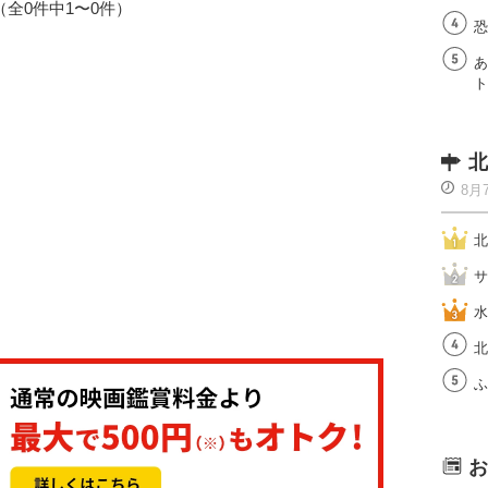
1（全0件中1〜0件）
恐
あ
ト
北
8月
北
サ
水
北
ふ
お