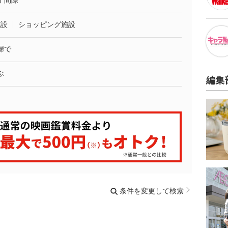
了間際
施設
ショッピング施設
婦で
ぶ
編集
条件を変更して検索