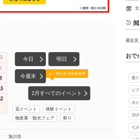
北
閲
最近見
おで
日
今日
明日
1
よく使われる検索条件
今週末
8
夏
15
ビ
2月すべてのイベント
22
水
花イベント
体験イベント
20
物産展・観光フェア
祭り
七
市
旭川市