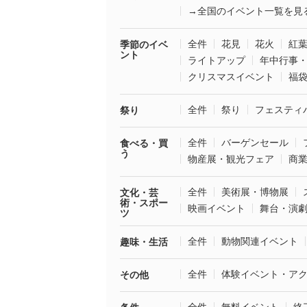
→全国のイベント一覧を見
全件
花見
花火
紅
季節のイベ
ント
ライトアップ
年中行事
クリスマスイベント
福
全件
祭り
フェスティ
祭り
全件
バーゲンセール
食べる・買
う
物産展・観光フェア
商
全件
美術展・博物展
文化・芸
術・スポー
映画イベント
舞台・演
ツ
全件
動物関連イベント
趣味・生活
全件
体験イベント・ア
その他