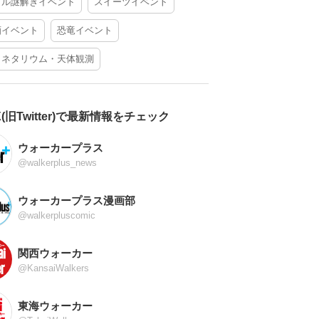
アル謎解きイベント
スイーツイベント
酒イベント
恐竜イベント
ラネタリウム・天体観測
X(旧Twitter)で最新情報をチェック
ウォーカープラス
@walkerplus_news
ウォーカープラス漫画部
@walkerpluscomic
関西ウォーカー
@KansaiWalkers
東海ウォーカー