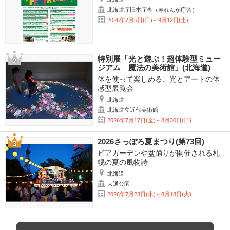
北海道庁旧本庁舎（赤れんが庁舎）
2026年7月5日(日)～9月12日(土)
特別展「光と遊ぶ！超体験型ミュー
ジアム 魔法の美術館」(北海道)
体を使って楽しめる、光とアートの体
感型展覧会
北海道
北海道立近代美術館
2026年7月17日(金)～8月30日(日)
2026さっぽろ夏まつり(第73回)
ビアガーデンや盆踊りが開催される札
幌の夏の風物詩
北海道
大通公園
2026年7月23日(木)～8月18日(火)