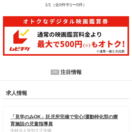
1/1
（全0件中1〜0件）
注目情報
求人情報
「見学のみOK」託児所完備で安心!運動特化型の療
育施設の児童指導員
学校法人登別立正学園