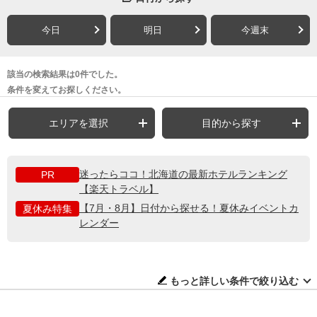
今日
明日
今週末
該当の検索結果は0件でした。
条件を変えてお探しください。
エリアを選択
目的から探す
迷ったらココ！北海道の最新ホテルランキング
PR
【楽天トラベル】
【7月・8月】日付から探せる！夏休みイベントカ
夏休み特集
レンダー
もっと詳しい条件で絞り込む