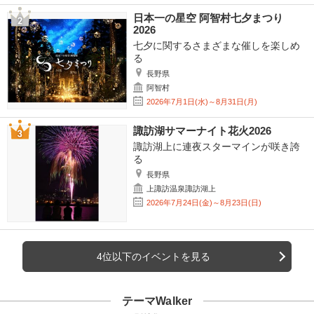
日本一の星空 阿智村七夕まつり
2026
七夕に関するさまざまな催しを楽しめ
る
長野県
阿智村
2026年7月1日(水)～8月31日(月)
諏訪湖サマーナイト花火2026
諏訪湖上に連夜スターマインが咲き誇
る
長野県
上諏訪温泉諏訪湖上
2026年7月24日(金)～8月23日(日)
4位以下のイベントを見る
テーマWalker