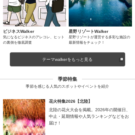
ビジネスWalker
星野リゾートWalker
気になるビジネスのアレコレ、ヒット
星野リゾートが運営する多彩な施設の
の裏側を徹底調査
最新情報をチェック！
テーマwalkerをもっと見る
季節特集
季節を感じる人気のスポットやイベントを紹介
花火特集2026【北陸】
北陸の花火大会を掲載。2026年の開催日、
中止・延期情報や人気ランキングなどをお
届け！