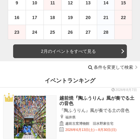
9
10
11
12
13
14
15
16
17
18
19
20
21
22
23
24
25
26
27
28
2月のイベントをすべて見る
条件を変更して検索
イベントランキング
2026年8月7日
越前焼『陶ふうりん』風が奏でる土
の音色
『陶ふうりん』風が奏でる土の音色
福井県
越前古窯博物館 旧水野家住宅
2026年6月13日(土)～8月30日(日)